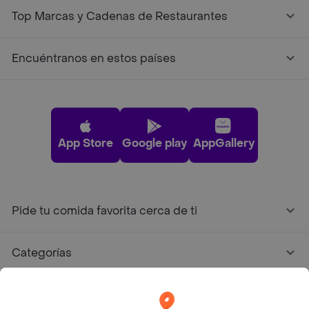
Top Marcas y Cadenas de Restaurantes
Encuéntranos en estos países
App Store
Google play
AppGallery
Pide tu comida favorita cerca de ti
Categorías
Únete a Rappi