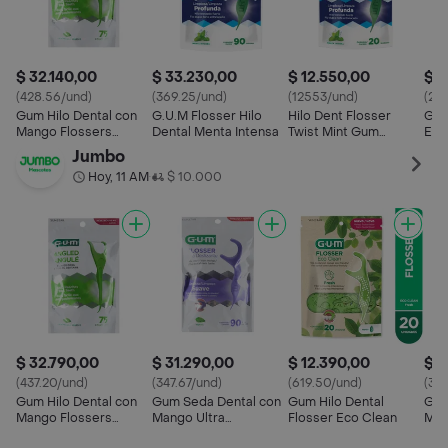
$ 32.140,00
$ 33.230,00
$ 12.550,00
$ 2
(428.56/und)
(369.25/und)
(12553/und)
(20
Gum Hilo Dental con
G.U.M Flosser Hilo
Hilo Dent Flosser
Gum
Mango Flossers
Dental Menta Intensa
Twist Mint Gum
Enc
Angulado
*20und
Men
Jumbo
Hoy, 11 AM
$ 10.000
•
$ 32.790,00
$ 31.290,00
$ 12.390,00
$ 3
(437.20/und)
(347.67/und)
(619.50/und)
(34
Gum Hilo Dental con
Gum Seda Dental con
Gum Hilo Dental
Gum
Mango Flossers
Mango Ultra
Flosser Eco Clean
Men
Angulado
Antideslizante
m