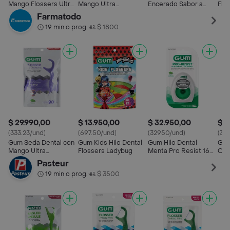
Mango Flossers Ultra
Mango Ultra
Encerado Sabor a
Flo
Deslizante
Antideslizante
Menta
Farmatodo
19 min o prog.
$ 1800
•
$ 29.990,00
$ 13.950,00
$ 32.950,00
$ 3
(333.23/und)
(697.50/und)
(32950/und)
(31
Gum Seda Dental con
Gum Kids Hilo Dental
Gum Hilo Dental
Gum
Mango Ultra
Flossers Ladybug
Menta Pro Resist 165
Ort
Antideslizante
m
Pasteur
19 min o prog.
$ 3500
•