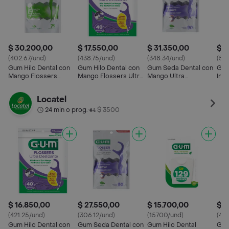
$ 30.200,00
$ 17.550,00
$ 31.350,00
$ 2
(402.67/und)
(438.75/und)
(348.34/und)
(50
Gum Hilo Dental con
Gum Hilo Dental con
Gum Seda Dental con
Gum
Mango Flossers
Mango Flossers Ultra
Mango Ultra
Inf
Angulado
Deslizante
Antideslizante
Flo
Locatel
24 min o prog.
$ 3500
•
$ 16.850,00
$ 27.550,00
$ 15.700,00
$ 1
(421.25/und)
(306.12/und)
(15700/und)
(421
Gum Hilo Dental con
Gum Seda Dental con
Gum Hilo Dental
Gum