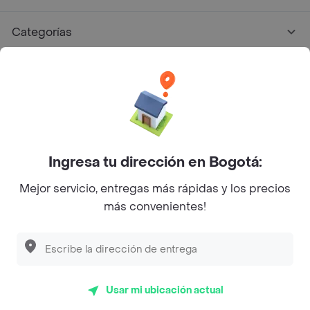
Categorías
Únete a Rappi
Sobre Rappi
Facebook
Twitter
Instagram
Ingresa tu dirección en Bogotá:
Mejor servicio, entregas más rápidas y los precios
©
2026
Rappi Inc. All rights reserved.
más convenientes!
Rappi S.A.S. --- NIT 900.843.898-9 --- Calle 63 # 16A-02
Bogotá D.C. --- notificacionesrappi@rappi.com
Usar mi ubicación actual