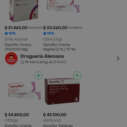
$ 51.465,00
$ 50.560,00
$ 60.545,00
$ 59.485,00
15%
15%
(5146.40/und)
(1264.03/g)
Gynoflor Ovulos
Gynoflor Crema
(100/500 Mg)
Vaginal (2 % / 10 %)
Droguería Alemana
19 min o prog.
$ 4000
•
$ 54.800,00
$ 45.100,00
(1370/g)
(4510/und)
Gynoflor Crema
Gynoflor Tabletas