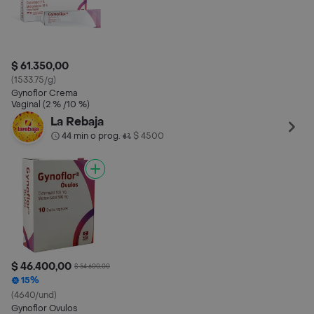
$ 61.350,00
(1533.75/g)
Gynoflor Crema
Vaginal (2 % /10 %)
La Rebaja
44 min o prog.
$ 4500
•
$ 46.400,00
$ 54.600,00
15%
(4640/und)
Gynoflor Ovulos