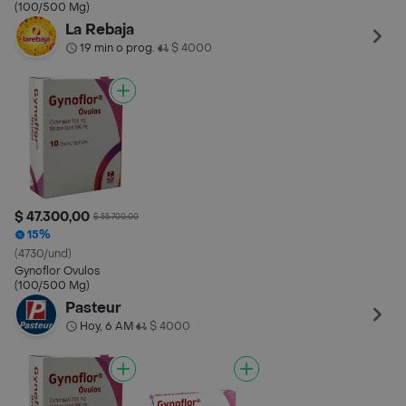
(100/500 Mg)
La Rebaja
19 min o prog.
$ 4000
•
$ 47.300,00
$ 55.700,00
15%
(4730/und)
Gynoflor Ovulos
(100/500 Mg)
Pasteur
Hoy, 6 AM
$ 4000
•