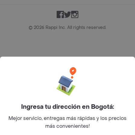
Facebook
Twitter
Instagram
©
2026
Rappi Inc. All rights reserved.
Rappi S.A.S. --- NIT 900.843.898-9 --- Calle 63 # 16A-02
Bogotá D.C. --- notificacionesrappi@rappi.com
Ingresa tu dirección en Bogotá:
Mejor servicio, entregas más rápidas y los precios
más convenientes!