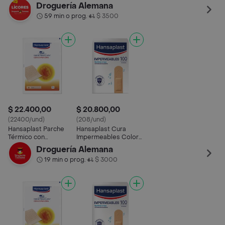
Droguería Alemana
59 min o prog.
$ 3500
•
$ 22.400,00
$ 20.800,00
(22400/und)
(208/und)
Hansaplast Parche
Hansaplast Cura
Térmico con
Impermeables Color
Capsaicina
Piel
Droguería Alemana
19 min o prog.
$ 3000
•