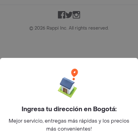
Facebook
Twitter
Instagram
©
2026
Rappi Inc. All rights reserved.
Rappi S.A.S. --- NIT 900.843.898-9 --- Calle 63 # 16A-02
Bogotá D.C. --- notificacionesrappi@rappi.com
Ingresa tu dirección en Bogotá:
Mejor servicio, entregas más rápidas y los precios
más convenientes!