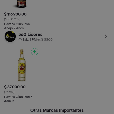
$ 116.900,00
(155.87/ml)
Havana Club Ron
Añejo 7 Años
360 Licores
Sab, 1 PM
$ 5500
•
$ 57.000,00
(76/ml)
Havana Club Ron 3
Aã±Os
Otras Marcas Importantes