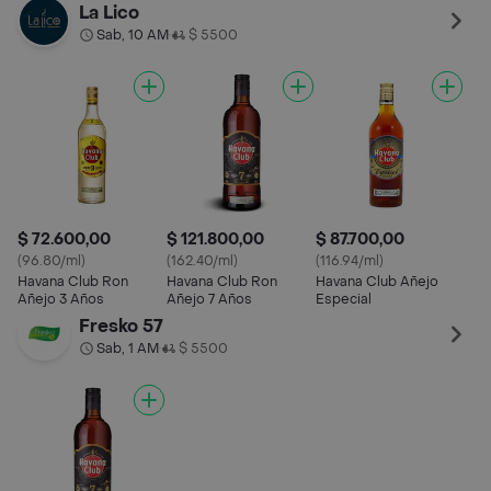
La Lico
Sab, 10 AM
$ 5500
•
$ 72.600,00
$ 121.800,00
$ 87.700,00
(96.80/ml)
(162.40/ml)
(116.94/ml)
Havana Club Ron
Havana Club Ron
Havana Club Añejo
Añejo 3 Años
Añejo 7 Años
Especial
Fresko 57
Sab, 1 AM
$ 5500
•