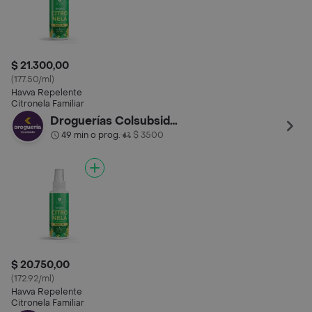
$ 21.300,00
(177.50/ml)
Havva Repelente
Citronela Familiar
Droguerías Colsubsidio
49 min o prog.
$ 3500
•
$ 20.750,00
(172.92/ml)
Havva Repelente
Citronela Familiar