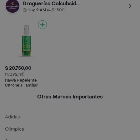
Droguerías Colsubsidio
Hoy, 9 AM
$ 1500
•
$ 20.750,00
(172.92/ml)
Havva Repelente
Citronela Familiar
Otras Marcas Importantes
Adidas
Olimpica