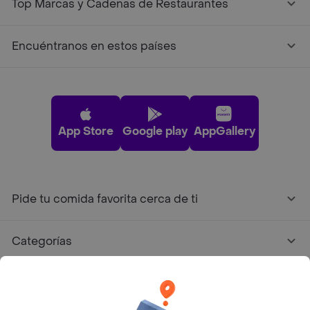
Top Marcas y Cadenas de Restaurantes
Encuéntranos en estos países
App Store
Google play
AppGallery
Pide tu comida favorita cerca de ti
Categorías
Únete a Rappi