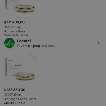
$ 171.400,00
(15581.82/g)
Hidrisage Base
Compacta Lumed
Tono Claro 50 +
Locatel
24 min o prog.
$ 3500
•
$ 165.850,00
(15077.28/g)
Hidrisage Base Lumed
Oscuro Fps 50