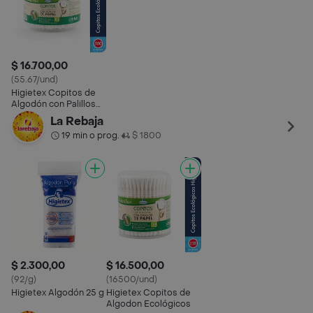
$ 16.700,00
(55.67/und)
Higietex Copitos de
Algodón con Palillos
de Papel
La Rebaja
19 min o prog.
$ 1800
•
$ 2.300,00
$ 16.500,00
(92/g)
(16500/und)
Higietex Algodón 25 g
Higietex Copitos de
Algodon Ecológicos