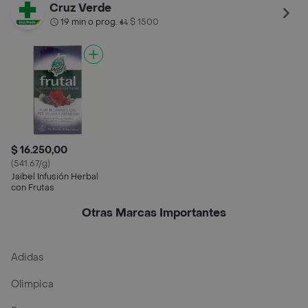
Natural
Manzanilla Miel Limón
Cruz Verde
19 min o prog.
$ 1500
•
$ 16.250,00
(541.67/g)
Jaibel Infusión Herbal
con Frutas
Otras Marcas Importantes
Adidas
Olimpica