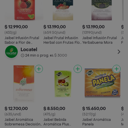
$ 12.990,00
$ 13.190,00
$ 13.190,00
$ 3
(433/g)
(659.50/und)
(13190/und)
(51
Jaibel Infusión Frutal
Jaibel Frutal Infusión
Jaibel Infusión Frutal
Jai
Sabor a Flor de
Herbal con Frutas Flor
Yerbabuena Mora
Fru
Jamaica y Frutos
de Jamaica - Frutos
Locatel
Rojos
Amarillos
24 min o prog.
$ 3000
•
$ 12.700,00
$ 8.550,00
$ 15.650,00
$ 8
(635/und)
(475/g)
(52.17/g)
(475
Jaibel Aromática
Jaibel Bebida
Jaibel Aromática
Jai
Sobremesa Decisión
Aromática Plus
Panela
Manz