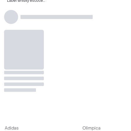
Label whisky escocés
375 ml
Adidas
Olimpica