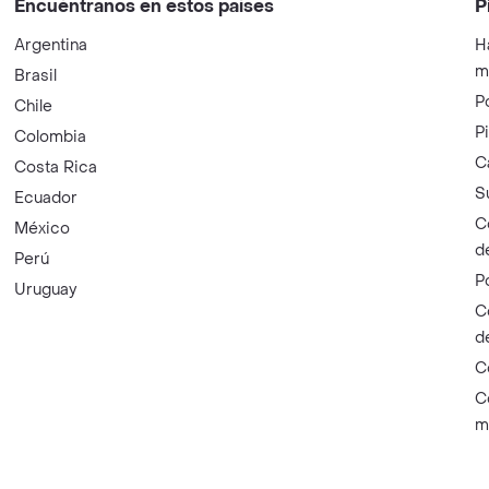
Encuéntranos en estos países
P
Argentina
H
m
Brasil
P
Chile
P
Colombia
C
Costa Rica
S
Ecuador
C
México
d
Perú
P
Uruguay
C
d
C
C
m