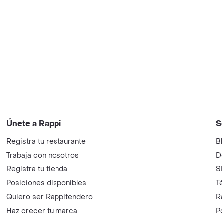
Únete a Rappi
S
Registra tu restaurante
B
Trabaja con nosotros
D
Registra tu tienda
S
Posiciones disponibles
T
Quiero ser Rappitendero
R
Haz crecer tu marca
P