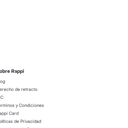
obre Rappi
log
erecho de retracto
IC
érminos y Condiciones
appi Card
olíticas de Privacidad