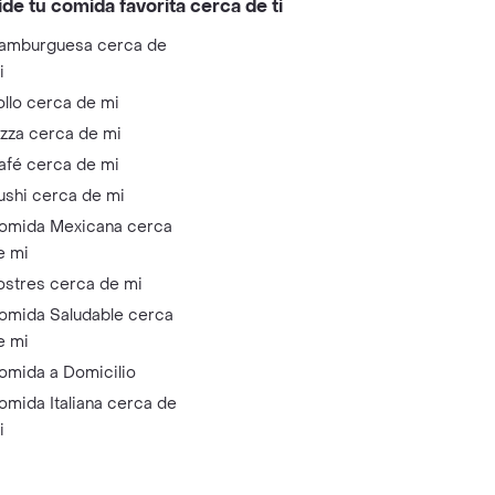
ide tu comida favorita cerca de ti
amburguesa cerca de
i
ollo cerca de mi
izza cerca de mi
afé cerca de mi
ushi cerca de mi
omida Mexicana cerca
e mi
ostres cerca de mi
omida Saludable cerca
e mi
omida a Domicilio
omida Italiana cerca de
i