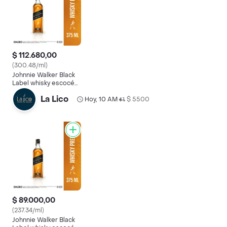
$ 112.680,00
(300.48/ml)
Johnnie Walker Black
Label whisky escocés
375 ml
La Lico
Hoy, 10 AM
$ 5500
•
$ 89.000,00
(237.34/ml)
Johnnie Walker Black