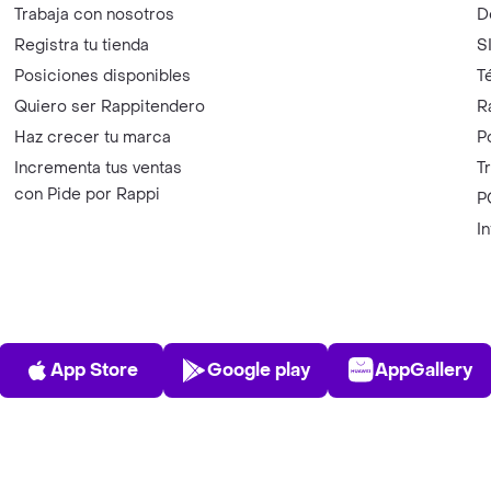
Trabaja con nosotros
D
Registra tu tienda
S
Posiciones disponibles
T
Quiero ser Rappitendero
R
Haz crecer tu marca
P
Incrementa tus ventas
T
con Pide por Rappi
P
I
App Store
Play Store
AppGalle
App Store
Google play
AppGallery