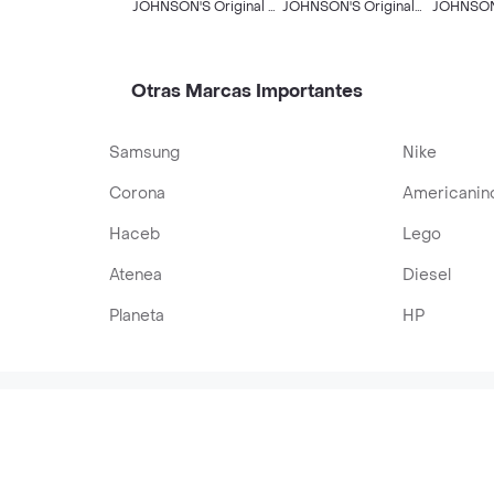
IPACK 330 GR
JOHNSON'S Original x
JOHNSON'S Original
JOHNSON
200 ML
100 ML
Brillo 75
Otras Marcas Importantes
Samsung
Nike
Corona
Americanin
Haceb
Lego
Atenea
Diesel
Planeta
HP