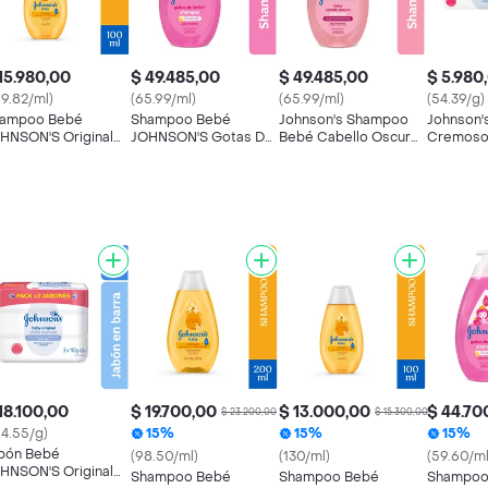
15.980,00
$ 49.485,00
$ 49.485,00
$ 5.980
59.82/ml)
(65.99/ml)
(65.99/ml)
(54.39/g)
ampoo Bebé
Shampoo Bebé
Johnson's Shampoo
Johnson'
HNSON'S Original
JOHNSON'S Gotas De
Bebé Cabello Oscuro
Cremos
0 ML
Brillo 750 ML
750 mL
18.100,00
$ 19.700,00
$ 13.000,00
$ 44.70
$ 23.200,00
$ 15.300,00
64.55/g)
15%
15%
15%
bón Bebé
(98.50/ml)
(130/ml)
(59.60/ml
HNSON'S Original
Shampoo Bebé
Shampoo Bebé
Shampoo