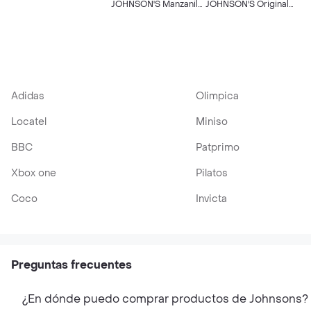
750 ML
TR
JOHNSON'S Manzanilla
JOHNSON'S Original
400 ML
400 ML
Adidas
Olimpica
Locatel
Miniso
BBC
Patprimo
Xbox one
Pilatos
Coco
Invicta
Preguntas frecuentes
¿En dónde puedo comprar productos de Johnsons?