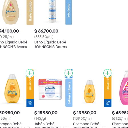
44.100,00
$ 66.700,00
10.25/ml)
(333.50/ml)
ño Líquido Bebé
Baño Líquido Bebé
HNSON'S Avena
JOHNSON'S Derma
0 ML
Protect x 200 ML
30.950,00
$ 15.950,00
$ 13.950,00
$ 45.95
7.38/ml)
(145/g)
(139.50/ml)
(61.27/ml)
ampoo Bebé
Jabón Bebé
Shampoo Bebé
Shampoo