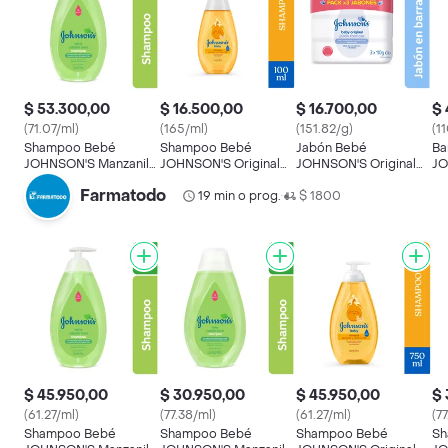
$ 53.300,00
$ 16.500,00
$ 16.700,00
$ 
(71.07/ml)
(165/ml)
(151.82/g)
(1
Shampoo Bebé
Shampoo Bebé
Jabón Bebé
Ba
JOHNSON'S Manzanilla
JOHNSON'S Original
JOHNSON'S Original
JO
750 ML
100 ML
TRIPACK 330 GR
40
Farmatodo
19 min o prog.
$ 1800
•
$ 45.950,00
$ 30.950,00
$ 45.950,00
$ 
(61.27/ml)
(77.38/ml)
(61.27/ml)
(7
Shampoo Bebé
Shampoo Bebé
Shampoo Bebé
Sh