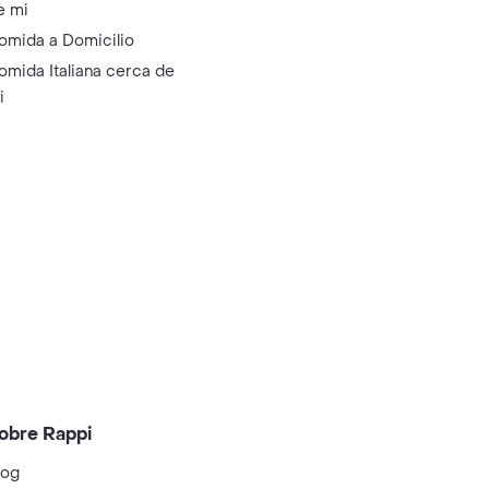
e mi
omida a Domicilio
omida Italiana cerca de
i
obre Rappi
log