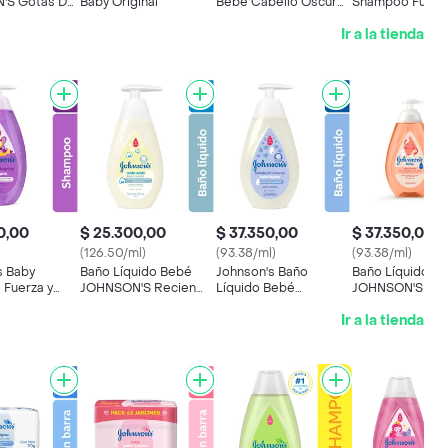
'S Gotas De
Baby Original
Bebé Cabello Oscuro
Shampoo Fuerza
0 ML
750 mL
Vitamina
Ir a la tienda
0,00
$ 25.300,00
$ 37.350,00
$ 37.350,00
(126.50/ml)
(93.38/ml)
(93.38/ml)
s Baby
Baño Líquido Bebé
Johnson's Baño
Baño Líquido B
Fuerza y
JOHNSON'S Recien
Líquido Bebé
JOHNSON'S Cab
Nacido 200 ML
Hidratación Intensa
Pies 400 ML
Ir a la tienda
400 mL