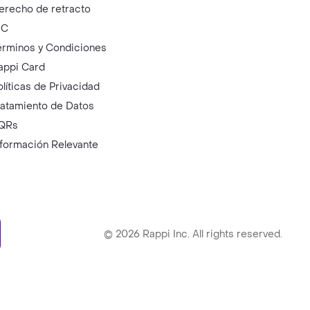
erecho de retracto
IC
érminos y Condiciones
appi Card
olíticas de Privacidad
ratamiento de Datos
QRs
nformación Relevante
ry
©
2026
Rappi Inc. All rights reserved.