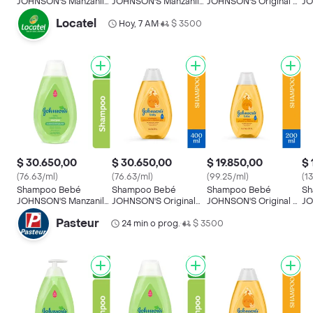
JOHNSON'S Manzanilla
JOHNSON'S Manzanilla
JOHNSON'S Original x
JO
750 ML
400 ML
750 ML
40
Locatel
Hoy, 7 AM
$ 3500
•
$ 30.650,00
$ 30.650,00
$ 19.850,00
$ 
(76.63/ml)
(76.63/ml)
(99.25/ml)
(1
Shampoo Bebé
Shampoo Bebé
Shampoo Bebé
Sh
JOHNSON'S Manzanilla
JOHNSON'S Original
JOHNSON'S Original x
JO
400 ML
400 ML
200 ML
10
Pasteur
24 min o prog.
$ 3500
•