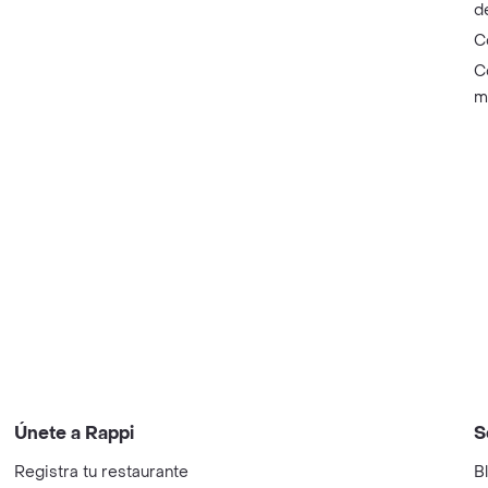
d
C
C
m
Únete a Rappi
S
Registra tu restaurante
B