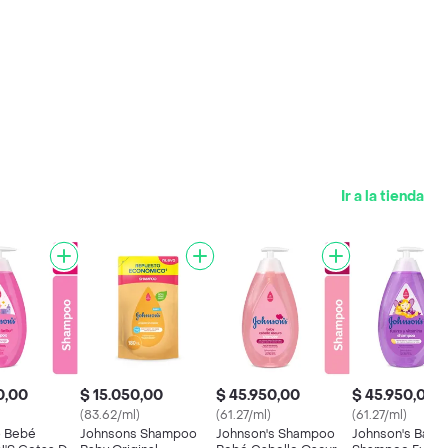
Ir a la tienda
0,00
$ 15.050,00
$ 45.950,00
$ 45.950,00
(83.62/ml)
(61.27/ml)
(61.27/ml)
 Bebé
Johnsons Shampoo
Johnson's Shampoo
Johnson's Baby