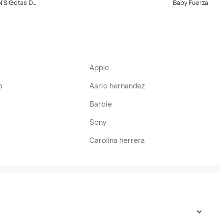
Nacido 200 ML
Hidratación Intensa
'S Gotas De
Baby Fuerza Y
400 mL
0 ML
Vitamina 200 Ml
Apple
o
Aario hernandez
Barbie
Sony
Carolina herrera