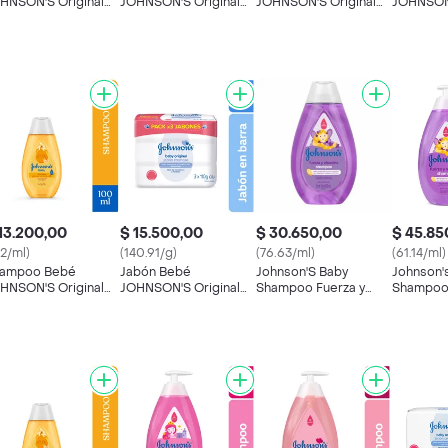
HNSON'S Original
JOHNSON'S Original
JOHNSON'S Original
JOHNSON
0 ML
TRIPACK 330 GR
100 ML
Brillo 75
13.200,00
$ 15.500,00
$ 30.650,00
$ 45.85
32/ml)
(140.91/g)
(76.63/ml)
(61.14/ml)
ampoo Bebé
Jabón Bebé
Johnson'S Baby
Johnson'
HNSON'S Original
JOHNSON'S Original
Shampoo Fuerza y
Shampoo 
0 ML
TRIPACK 330 GR
Vitamina
Vitamina