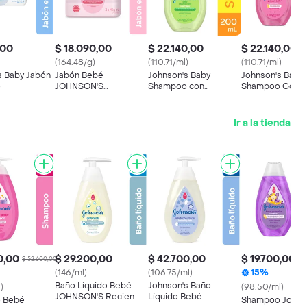
,00
$ 18.090,00
$ 22.140,00
$ 22.140,00
(164.48/g)
(110.71/ml)
(110.71/ml)
s Baby Jabón
Jabón Bebé
Johnson's Baby
Johnson's Baby
o
JOHNSON'S
Shampoo con
Shampoo Gotas
Humectante TRIPACK
Manzanilla para
Brillo
330 GR
Cabello Claro
Ir a la tienda
0,00
$ 29.200,00
$ 42.700,00
$ 19.700,00
$ 52.600,00
$ 
(146/ml)
(106.75/ml)
15%
Baño Líquido Bebé
Johnson's Baño
)
(98.50/ml)
JOHNSON'S Recien
Líquido Bebé
 Bebé
Shampoo Johns