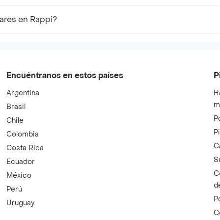
ares en Rappi?
Encuéntranos en estos países
P
Argentina
H
m
Brasil
P
Chile
P
Colombia
C
Costa Rica
S
Ecuador
C
México
d
Perú
P
Uruguay
C