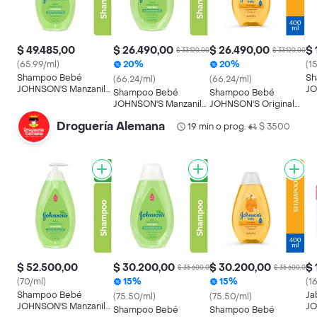
$ 49.485,00
$ 26.490,00
$ 26.490,00
$ 
$ 33.120,00
$ 33.120,00
(65.99/ml)
20%
20%
(1
Shampoo Bebé
Sh
(66.24/ml)
(66.24/ml)
JOHNSON'S Manzanilla
JO
Shampoo Bebé
Shampoo Bebé
750 ML
10
JOHNSON'S Manzanilla
JOHNSON'S Original
400 ML
400 ML
Droguería Alemana
19 min o prog.
$ 3500
•
$ 52.500,00
$ 30.200,00
$ 30.200,00
$ 
$ 35.600,00
$ 35.600,00
(70/ml)
15%
15%
(1
Shampoo Bebé
Ja
(75.50/ml)
(75.50/ml)
JOHNSON'S Manzanilla
JO
Shampoo Bebé
Shampoo Bebé