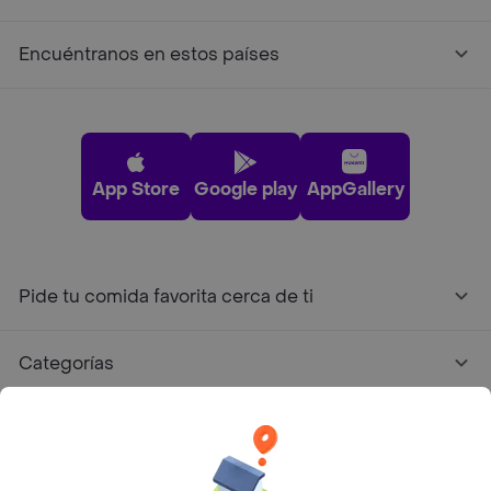
Encuéntranos en estos países
App Store
Google play
AppGallery
Pide tu comida favorita cerca de ti
Categorías
Únete a Rappi