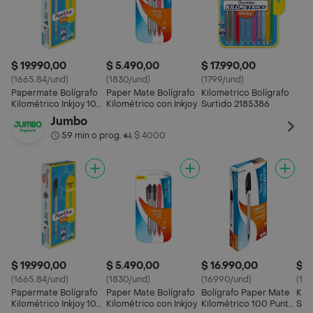
$ 19.990,00
$ 5.490,00
$ 17.990,00
(1665.84/und)
(1830/und)
(1799/und)
Papermate Bolígrafo
Paper Mate Bolígrafo
Kilometrico Bolígrafo
Kilométrico Inkjoy 100
Kilométrico con Inkjoy
Surtido 2185386
rt Negro
Jumbo
59 min o prog.
$ 4000
•
$ 19.990,00
$ 5.490,00
$ 16.990,00
$ 1
(1665.84/und)
(1830/und)
(16990/und)
(17
Papermate Bolígrafo
Paper Mate Bolígrafo
Bolígrafo Paper Mate
Kilo
Kilométrico Inkjoy 100
Kilométrico con Inkjoy
Kilométrico 100 Punto
Sur