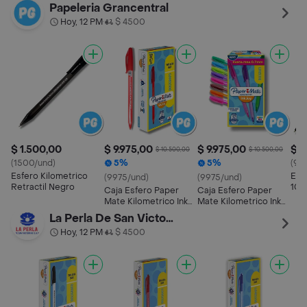
rt Negro
Mediano Negro 12
Papeleria Grancentral
pzas
Hoy, 12 PM
$ 4500
•
$ 1.500,00
$ 9.975,00
$ 9.975,00
$ 9
$ 10.500,00
$ 10.500,00
(1500/und)
5%
5%
(95
Esfero Kilometrico
Esf
(9975/und)
(9975/und)
Retractil Negro
100
Caja Esfero Paper
Caja Esfero Paper
Mate Kilometrico Ink
Mate Kilometrico Ink
Joy 100 X12 Unds Rojo
Joy 100 X12 Unds
La Perla De San Victorino
Colores Surtidos
Hoy, 12 PM
$ 4500
•