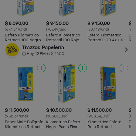
$ 8.090,00
$ 9.450,00
$ 9.450,00
$ 8
(674.34/und)
(787.49/und)
(787.49/und)
(67
Esfero Kilometrico
Esfero Kilometrico
Esfero Kilometrico
Esf
Retractil 100 Negro
Retractil 100 Rojo
Retractil 100 Azul X 12
Retr
Caja X 12 Unidades
Caja X 12 Unidades
Unidades
X 1
Trazzos Papelería
Hoy, 12 PM
$ 4500
•
$ 11.500,00
$ 10.500,00
$ 11.500,00
$ 1
(958.34/und)
(10500/und)
(958.34/und)
(87
Paper Mate Bolígrafo
Kilometrico Esfero
Kilometrico Esfero
Esf
Kilométrico Retractil
Negro Punta Fina
Rojo Retráctil
100
100 Azul
Roj