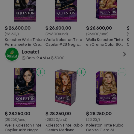
$ 26.600,00
$ 26.600,00
$ 26.600,00
$ 2
(26.60/)
(26600/und)
(26600/und)
(26
Koleston Wella Tintura
Wella Koleston Tinte
Wella Koleston Tinte
Kol
Permanente En Crema
Capilar #28 Negro
en Crema Color 80
Cen
20 Negro
Azulado
Rubio Claro
Locatel
Dom, 9 AM
$ 3000
•
$ 28.250,00
$ 28.250,00
$ 28.250,00
(28250/und)
(28250/und)
(28.25/)
Wella Koleston Tinte
Koleston Tinte Rubio
Koleston Tinte Rubio
Capilar #28 Negro
Cenizo Mediano
Cenizo Claro 81