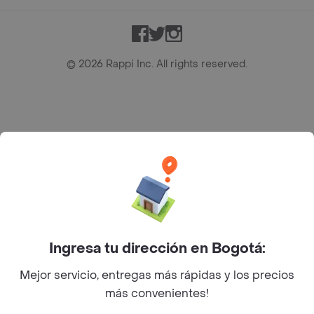
Facebook
Twitter
Instagram
©
2026
Rappi Inc. All rights reserved.
Rappi S.A.S. --- NIT 900.843.898-9 --- Calle 63 # 16A-02
Bogotá D.C. --- notificacionesrappi@rappi.com
Ingresa tu dirección en Bogotá:
Mejor servicio, entregas más rápidas y los precios
más convenientes!