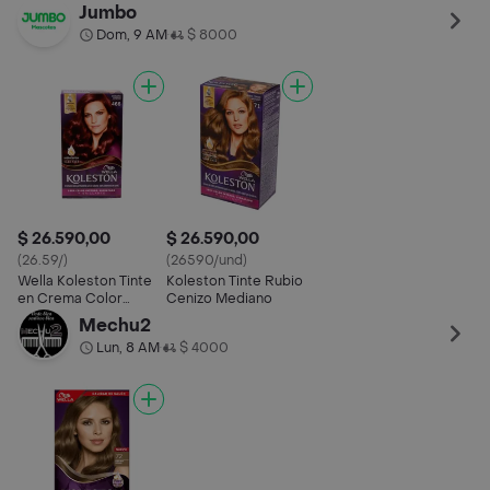
Azulado
Jumbo
Dom, 9 AM
$ 8000
•
$ 26.590,00
$ 26.590,00
(26.59/)
(26590/und)
Wella Koleston Tinte
Koleston Tinte Rubio
en Crema Color
Cenizo Mediano
Permanente 466
Mechu2
Borgoña Intenso
Lun, 8 AM
$ 4000
•