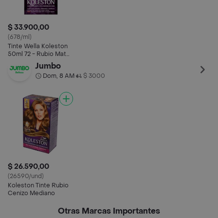
$ 33.900,00
(678/ml)
Tinte Wella Koleston
50ml 72 - Rubio Mate
Mediano
Jumbo
Dom, 8 AM
$ 3000
•
$ 26.590,00
(26590/und)
Koleston Tinte Rubio
Cenizo Mediano
Otras Marcas Importantes