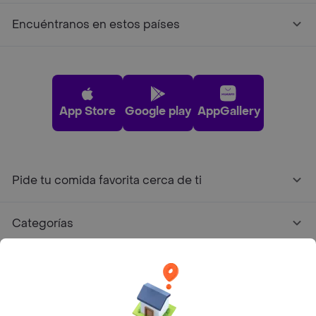
Encuéntranos en estos países
App Store
Google play
AppGallery
Pide tu comida favorita cerca de ti
Categorías
Únete a Rappi
Sobre Rappi