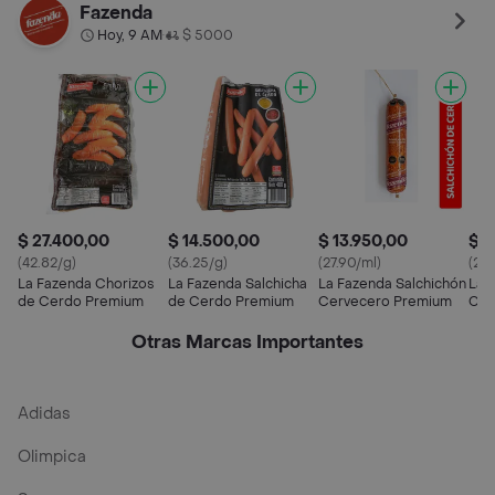
Fazenda
Hoy, 9 AM
$ 5000
•
$ 27.400,00
$ 14.500,00
$ 13.950,00
$ 3
(42.82/g)
(36.25/g)
(27.90/ml)
(25.
La Fazenda Chorizos
La Fazenda Salchicha
La Fazenda Salchichón
La 
de Cerdo Premium
de Cerdo Premium
Cervecero Premium
Cer
Otras Marcas Importantes
Adidas
Olimpica