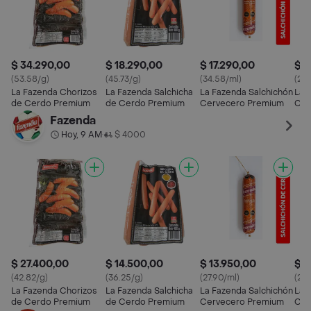
$ 34.290,00
$ 18.290,00
$ 17.290,00
$ 3
(53.58/g)
(45.73/g)
(34.58/ml)
(29.
La Fazenda Chorizos
La Fazenda Salchicha
La Fazenda Salchichón
La 
de Cerdo Premium
de Cerdo Premium
Cervecero Premium
Cer
Fazenda
Hoy, 9 AM
$ 4000
•
$ 27.400,00
$ 14.500,00
$ 13.950,00
$ 3
(42.82/g)
(36.25/g)
(27.90/ml)
(25.
La Fazenda Chorizos
La Fazenda Salchicha
La Fazenda Salchichón
La 
de Cerdo Premium
de Cerdo Premium
Cervecero Premium
Cer