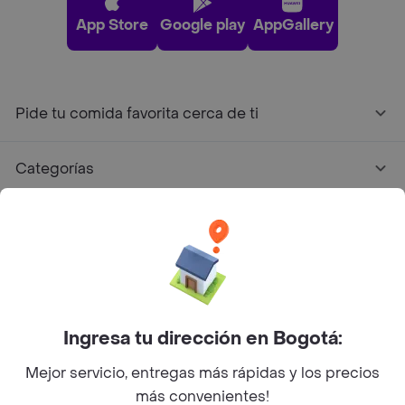
App Store
Google play
AppGallery
Pide tu comida favorita cerca de ti
Categorías
Únete a Rappi
Sobre Rappi
Facebook
Twitter
Instagram
Ingresa tu dirección en Bogotá:
Mejor servicio, entregas más rápidas y los precios
©
2026
Rappi Inc. All rights reserved.
más convenientes!