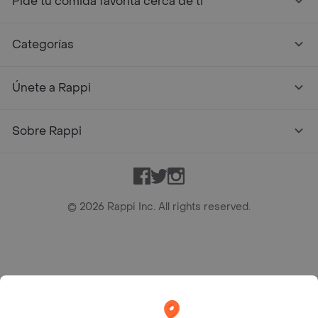
Pide tu comida favorita cerca de ti
Categorías
Únete a Rappi
Sobre Rappi
Facebook
Twitter
Instagram
©
2026
Rappi Inc. All rights reserved.
Rappi S.A.S. --- NIT 900.843.898-9 --- Calle 63 # 16A-02
Bogotá D.C. --- notificacionesrappi@rappi.com