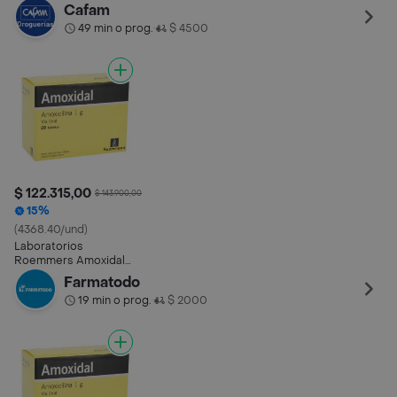
(1 g)
Cafam
49 min o prog.
$ 4500
•
$ 122.315,00
$ 143.900,00
15%
(4368.40/und)
Laboratorios
Roemmers Amoxidal
(1 g)
Farmatodo
19 min o prog.
$ 2000
•