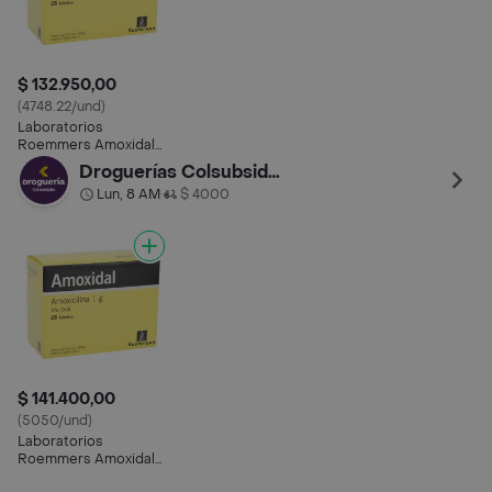
$ 132.950,00
(4748.22/und)
Laboratorios
Roemmers Amoxidal
(1 g)
Droguerías Colsubsidio
Lun, 8 AM
$ 4000
•
$ 141.400,00
(5050/und)
Laboratorios
Roemmers Amoxidal
(1 g)