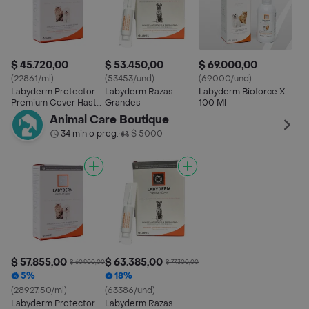
$ 45.720,00
$ 53.450,00
$ 69.000,00
(22861/ml)
(53453/und)
(69000/und)
Labyderm Protector
Labyderm Razas
Labyderm Bioforce X
Premium Cover Hasta
Grandes
100 Ml
20 Kg
Animal Care Boutique
34 min o prog.
$ 5000
•
$ 57.855,00
$ 63.385,00
$ 60.900,00
$ 77.300,00
5%
18%
(28927.50/ml)
(63386/und)
Labyderm Protector
Labyderm Razas