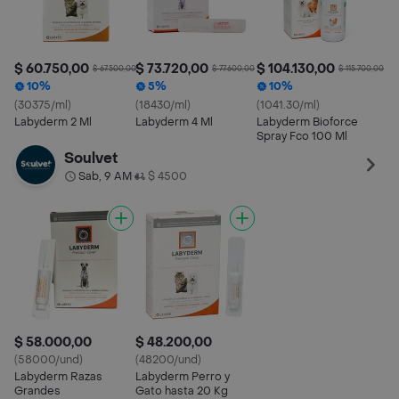
$ 60.750,00
$ 73.720,00
$ 104.130,00
$ 67.500,00
$ 77.600,00
$ 115.700,00
10%
5%
10%
(30375/ml)
(18430/ml)
(1041.30/ml)
Labyderm 2 Ml
Labyderm 4 Ml
Labyderm Bioforce
Spray Fco 100 Ml
Soulvet
Sab, 9 AM
$ 4500
•
$ 58.000,00
$ 48.200,00
(58000/und)
(48200/und)
Labyderm Razas
Labyderm Perro y
Grandes
Gato hasta 20 Kg