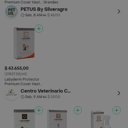
Premium Cover Hasta
Grandes
20 Kg
PETUS By Silveragro
Sab, 8 AM
$ 4500
•
$ 43.655,00
(21827.58/ml)
Labyderm Protector
Premium Cover Hasta
20 Kg
Centro Veterinario Country Can
Sab, 9 AM
$ 5500
•