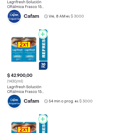
Lagrifresh Solución
Oftálmica Frasco 15
mL Pague 1 Lleve 2
Cafam
Vie, 8 AM
$ 3000
•
$ 42.900,00
(1430/ml)
Lagrifresh Solución
Oftálmica Frasco 15
mL Pague 1 Lleve 2
Cafam
54 min o prog.
$ 3000
•