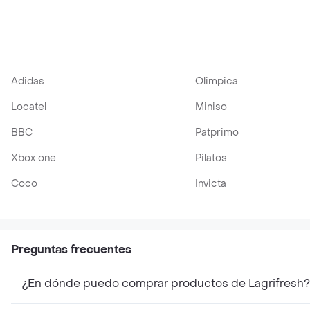
mL Pague 1 Lleve 2
Adidas
Olimpica
Locatel
Miniso
BBC
Patprimo
Xbox one
Pilatos
Coco
Invicta
Preguntas frecuentes
¿En dónde puedo comprar productos de Lagrifresh?