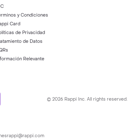
IC
érminos y Condiciones
appi Card
olíticas de Privacidad
ratamiento de Datos
QRs
nformación Relevante
ry
©
2026
Rappi Inc. All rights reserved.
ionesrappi@rappi.com