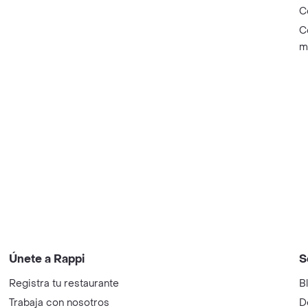
C
C
m
Únete a Rappi
S
Registra tu restaurante
B
Trabaja con nosotros
D