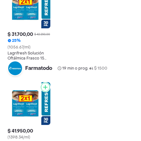
$ 31.700,00
$ 42.250,00
25%
(1056.67/ml)
Lagrifresh Solución
Oftálmica Frasco 15
mL Pague 1 Lleve 2
Farmatodo
19 min o prog.
$ 1500
•
$ 41.950,00
(1398.34/ml)