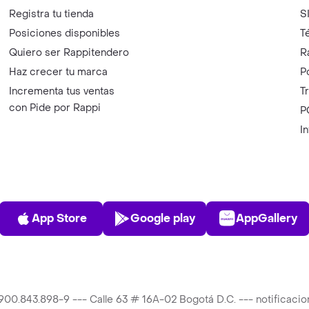
Registra tu tienda
S
Posiciones disponibles
T
Quiero ser Rappitendero
R
Haz crecer tu marca
P
Incrementa tus ventas
T
con Pide por Rappi
P
I
App Store
Play Store
AppGalle
App Store
Google play
AppGallery
T 900.843.898-9 --- Calle 63 # 16A-02 Bogotá D.C. --- notificac