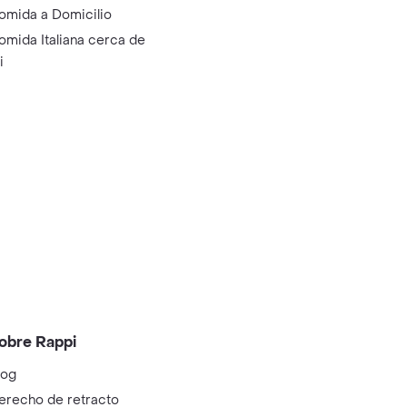
omida a Domicilio
omida Italiana cerca de
i
obre Rappi
log
erecho de retracto