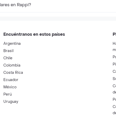
lares en Rappi?
Encuéntranos en estos países
P
Argentina
H
m
Brasil
P
Chile
P
Colombia
C
Costa Rica
S
Ecuador
C
México
d
Perú
P
Uruguay
C
d