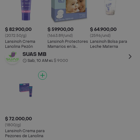
$ 82.900,00
$ 59.900,00
$ 64.900,00
(2072.50/g)
(1663.89/und)
(2596/und)
Lansinoh Crema
Lansinoh Protectores
Lansinoh Bolsa para
Lanolina Pezón
Mamarios en la
Leche Materna
Lactancia
SUAS MB
Sab, 10 AM
$ 9000
•
$ 72.000,00
(1800/g)
Lansinoh Crema para
Pezones de Lanolina