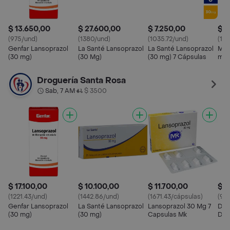
$ 13.650,00
$ 27.600,00
$ 7.250,00
$ 8
(975/und)
(1380/und)
(1035.72/und)
(123
Genfar Lansoprazol
La Santé Lansoprazol
La Santé Lansoprazol
Mk 
(30 mg)
(30 Mg)
(30 mg) 7 Cápsulas
mg)
Droguería Santa Rosa
Sab, 7 AM
$ 3500
•
$ 17.100,00
$ 10.100,00
$ 11.700,00
$ 2
(1221.43/und)
(1442.86/und)
(1671.43/cápsulas)
(91
Genfar Lansoprazol
La Santé Lansoprazol
Lansoprazol 30 Mg 7
Dex
(30 mg)
(30 mg)
Capsulas Mk
Dex