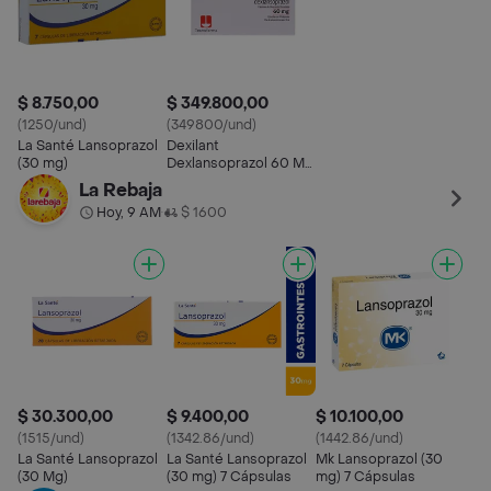
$ 8.750,00
$ 349.800,00
(1250/und)
(349800/und)
La Santé Lansoprazol
Dexilant
(30 mg)
Dexlansoprazol 60 Mg
Takeda Caja
La Rebaja
Hoy, 9 AM
$ 1600
•
$ 30.300,00
$ 9.400,00
$ 10.100,00
(1515/und)
(1342.86/und)
(1442.86/und)
La Santé Lansoprazol
La Santé Lansoprazol
Mk Lansoprazol (30
(30 Mg)
(30 mg) 7 Cápsulas
mg) 7 Cápsulas