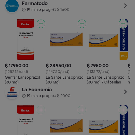
Farmatodo
19 min o prog.
$ 1600
•
$ 17.950,00
$ 28.950,00
$ 7.950,00
$ 9
(1282.15/und)
(1447.50/und)
(1135.72/und)
(142
Genfar Lansoprazol
La Santé Lansoprazol
La Santé Lansoprazol
Mk 
(30 mg)
(30 Mg)
(30 mg) 7 Cápsulas
mg)
La Economía
19 min o prog.
$ 2000
•