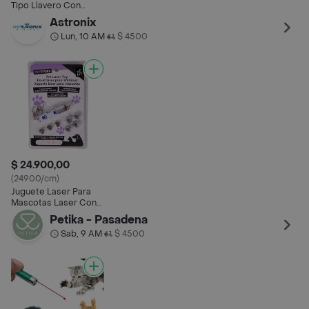
Tipo Llavero Con
Linterna X 1 Und
Astronix
Lun, 10 AM
$ 4500
•
$ 24.900,00
(24900/cm)
Juguete Laser Para
Mascotas Laser Con
Bateria Y Accesorios
Petika - Pasadena
Sab, 9 AM
$ 4500
•