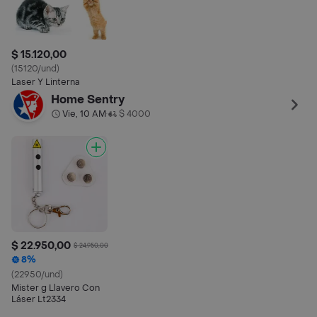
$ 15.120,00
(15120/und)
Laser Y Linterna
Home Sentry
Vie, 10 AM
$ 4000
•
$ 22.950,00
$ 24.950,00
8%
(22950/und)
Mister g Llavero Con
Láser Lt2334