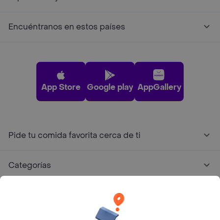
Encuéntranos en estos países
App Store
Google play
AppGallery
Pide tu comida favorita cerca de ti
Categorías
Únete a Rappi