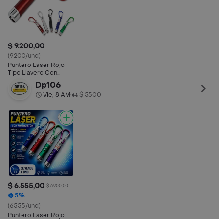
$ 9.200,00
(9200/und)
Puntero Laser Rojo
Tipo Llavero Con
Linterna
Dp106
Vie, 8 AM
$ 5500
•
$ 6.555,00
$ 6.900,00
5%
(6555/und)
Puntero Laser Rojo