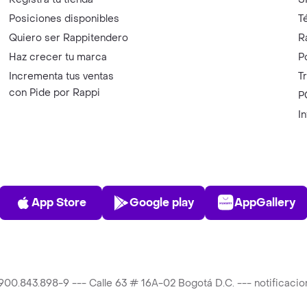
Posiciones disponibles
T
Quiero ser Rappitendero
R
Haz crecer tu marca
P
Incrementa tus ventas
T
con Pide por Rappi
P
I
App Store
Play Store
AppGalle
App Store
Google play
AppGallery
T 900.843.898-9 --- Calle 63 # 16A-02 Bogotá D.C. --- notificac