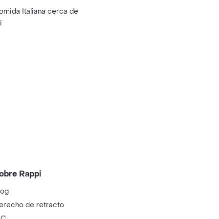
omida Italiana cerca de
i
obre Rappi
log
erecho de retracto
IC