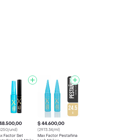
48.500,00
$ 44.600,00
4250/und)
(2973.34/ml)
x Factor Set
Max Factor Pestañina