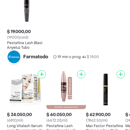
$ 19.000,00
(19000/und)
Pestañina Lash Blast
Anyeluz Tubo
Farmatodo
19 min o prog.
$ 1500
•
$ 34.050,00
$ 60.050,00
$ 62.900,00
$ 
(6810/ml)
(6672.23/ml)
(7862.50/ml)
(2
Long Vitalash Serum
Pestañina Lash
Max Factor Pestañina
Ma