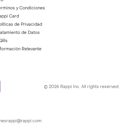
érminos y Condiciones
appi Card
olíticas de Privacidad
ratamiento de Datos
QRs
nformación Relevante
ry
©
2026
Rappi Inc. All rights reserved.
ionesrappi@rappi.com