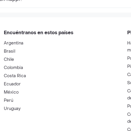
Encuéntranos en estos países
P
Argentina
H
m
Brasil
P
Chile
P
Colombia
C
Costa Rica
S
Ecuador
C
México
d
Perú
P
Uruguay
C
d
C