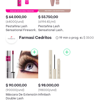
$ 64.000,00
$ 55.750,00
(64000/und)
(6194.45/ml)
Pestañina Lash
Pestañina Lash
Sensational Firework
Sensational Lash
Lavable Maybelline 10
Sensational Very Black
Farmasi Cedritos
mL
19 min o prog.
$ 3500
•
$ 90.000,00
$ 98.000,00
(90000/und)
(98000/und)
Máscara De Extensión
Infinilash
Double Lash