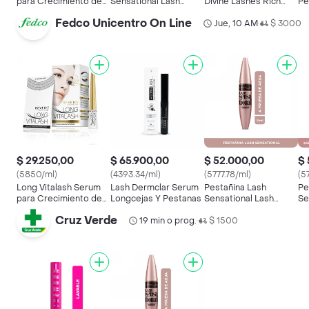
para Crecimiento de
Sensational Lash
Divine Lashes Rich
Pe
Pestañas
Sensational Very Black
Black
+ 
Fedco Unicentro On Line
Jue, 10 AM
$ 3000
•
$ 29.250,00
$ 65.900,00
$ 52.000,00
$ 
(5850/ml)
(4393.34/ml)
(5777.78/ml)
(5
Long Vitalash Serum
Lash Dermclar Serum
Pestañina Lash
Pe
para Crecimiento de
Longcejas Y Pestanas
Sensational Lash
Se
Pestañas
Sensational Very Black
Se
Cruz Verde
19 min o prog.
$ 1500
La
•