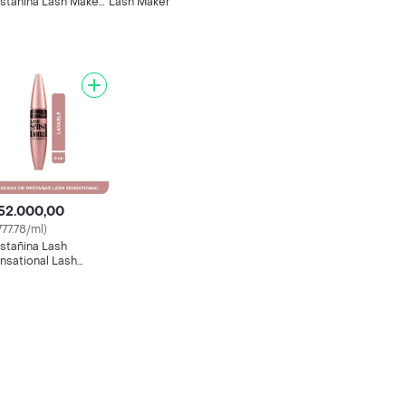
stañina Lash Maker
Lash Maker
Delineador Negro
52.000,00
777.78/ml)
stañina Lash
nsational Lash
nsational Very Black
vable