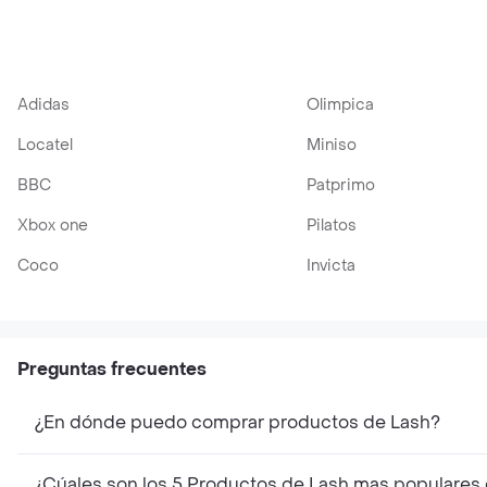
Adidas
Olimpica
Locatel
Miniso
BBC
Patprimo
Xbox one
Pilatos
Coco
Invicta
Preguntas frecuentes
¿En dónde puedo comprar productos de Lash?
¿Cúales son los 5 Productos de Lash mas populares