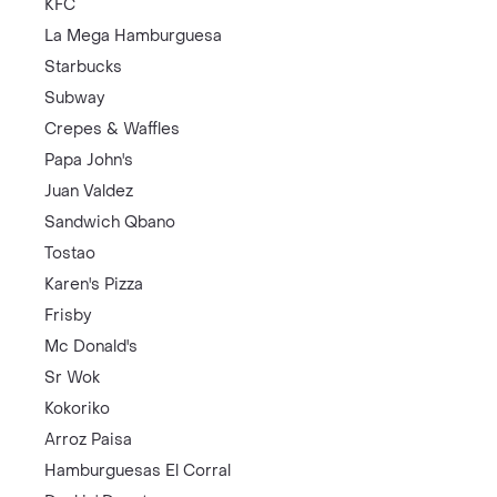
KFC
La Mega Hamburguesa
Starbucks
Subway
Crepes & Waffles
Papa John's
Juan Valdez
Sandwich Qbano
Tostao
Karen's Pizza
Frisby
Mc Donald's
Sr Wok
Kokoriko
Arroz Paisa
Hamburguesas El Corral