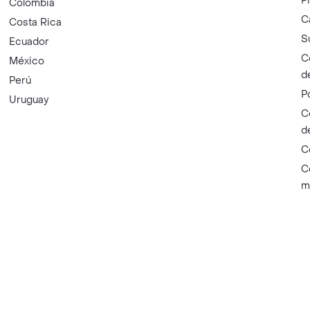
P
Colombia
C
Costa Rica
S
Ecuador
C
México
d
Perú
P
Uruguay
C
d
C
C
m