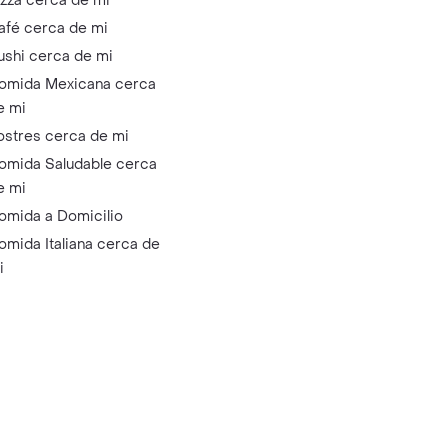
izza cerca de mi
afé cerca de mi
ushi cerca de mi
omida Mexicana cerca
e mi
ostres cerca de mi
omida Saludable cerca
e mi
omida a Domicilio
omida Italiana cerca de
i