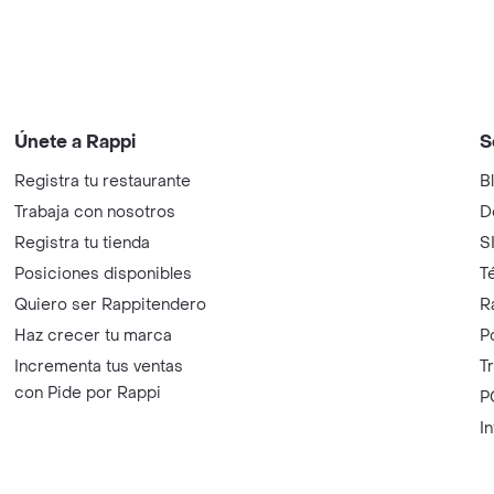
Únete a Rappi
S
Registra tu restaurante
B
Trabaja con nosotros
D
Registra tu tienda
S
Posiciones disponibles
T
Quiero ser Rappitendero
R
Haz crecer tu marca
P
Incrementa tus ventas
T
con Pide por Rappi
P
I