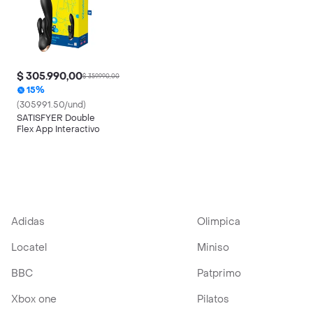
$ 305.990,00
$ 359.990,00
15%
(305991.50/und)
SATISFYER Double
Flex App Interactivo
Adidas
Olimpica
Locatel
Miniso
BBC
Patprimo
Xbox one
Pilatos