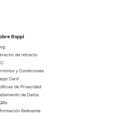
obre Rappi
log
erecho de retracto
IC
érminos y Condiciones
appi Card
olíticas de Privacidad
ratamiento de Datos
QRs
nformación Relevante