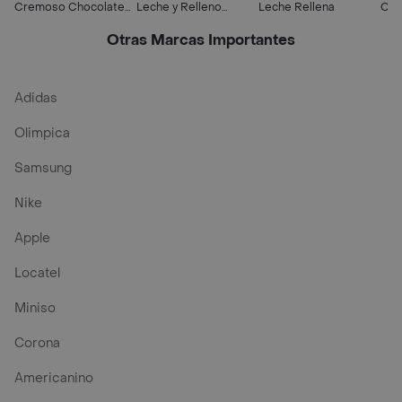
Cremoso Chocolate
Leche y Relleno
Leche Rellena
Cre
Con Leche
Cremoso
Otras Marcas Importantes
Adidas
Olimpica
Samsung
Nike
Apple
Locatel
Miniso
Corona
Americanino