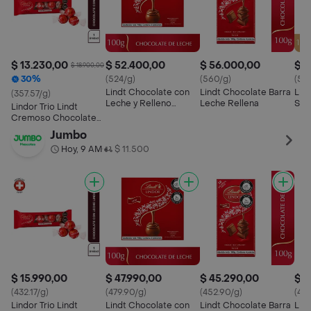
$ 13.230,00
$ 52.400,00
$ 56.000,00
$ 5
$ 18.900,00
30%
(524/g)
(560/g)
(52
Lindt Chocolate con
Lindt Chocolate Barra
Lin
(357.57/g)
Leche y Relleno
Leche Rellena
Sur
Lindor Trio Lindt
Cremoso
Cremoso Chocolate
Con Leche
Jumbo
Hoy, 9 AM
$ 11.500
•
$ 15.990,00
$ 47.990,00
$ 45.290,00
$ 3
(432.17/g)
(479.90/g)
(452.90/g)
(436
Lindor Trio Lindt
Lindt Chocolate con
Lindt Chocolate Barra
Lin