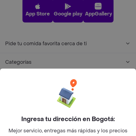
App Store
Google play
AppGallery
Pide tu comida favorita cerca de ti
Categorías
Únete a Rappi
Sobre Rappi
Facebook
Twitter
Instagram
Ingresa tu dirección en Bogotá:
Mejor servicio, entregas más rápidas y los precios
©
2026
Rappi Inc. All rights reserved.