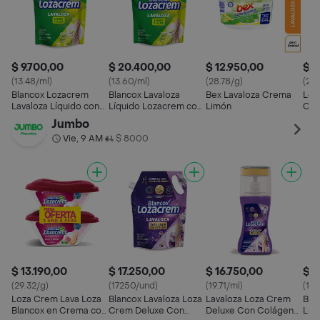
$ 9.700,00
$ 20.400,00
$ 12.950,00
$ 2
(13.48/ml)
(13.60/ml)
(28.78/g)
(26.
Blancox Lozacrem
Blancox Lavaloza
Bex Lavaloza Crema
Loz
Lavaloza Líquido con
Líquido Lozacrem con
Limón
Cre
Limón y Aloe
Limón y Aloe
Alo
Jumbo
Vie, 9 AM
$ 8000
•
$ 13.190,00
$ 17.250,00
$ 16.750,00
$ 1
(29.32/g)
(17250/und)
(19.71/ml)
(11.
Loza Crem Lava Loza
Blancox Lavaloza Loza
Lavaloza Loza Crem
Bla
Blancox en Crema con
Crem Deluxe Con
Deluxe Con Colágeno
Líq