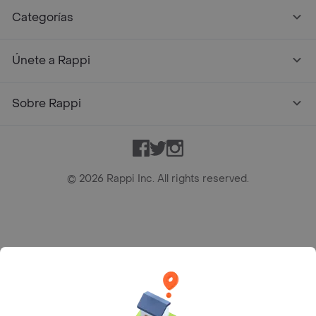
Categorías
Únete a Rappi
Sobre Rappi
Facebook
Twitter
Instagram
©
2026
Rappi Inc. All rights reserved.
Rappi S.A.S. --- NIT 900.843.898-9 --- Calle 63 # 16A-02
Bogotá D.C. --- notificacionesrappi@rappi.com