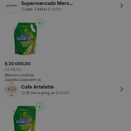
Aloe Vera y Aroma a
Colágeno
(850 Ml)
Lim
Supermercado Mercaboy
Rosas
Sab, 7 AM
$ 5500
•
$ 20.000,00
(13.34/ml)
Blancox Lavaloza
Líquido Lozacrem con
Limón y Aloe
Cafe Artelatte
29 min o prog.
$ 5000
•