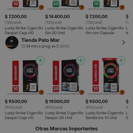
$ 7.200,00
$ 14.400,00
$ 7.200,00
$ 7
(720/und)
(720/und)
(720/und)
(72
Lucky Strike Cigarrillo
Lucky Strike Cigarrillo
Lucky Strike Cigarrillo
Luck
Daiquiri Caja x10
Gin 20 Und
Gin con Capsula
Mor
Tienda Pato Mar
34 min o prog.
$ 2500
•
$ 9.500,00
$ 19.000,00
$ 9.500,00
$ 9
(950/und)
(950/und)
(950/und)
(95
Lucky Strike Cigarrillo
Lucky Strike Cigarrillo
Lucky Strike Cigarrillo
Luck
Daiquiri Caja x10
Daiquiri 20 Und
Sandia Ice 10 Und
Gin
Otras Marcas Importantes