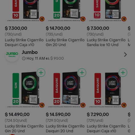
$ 7.300,00
$ 14.700,00
$ 7.300,00
$ 7
(730/und)
(735/und)
(730/und)
(73
Lucky Strike Cigarrillo
Lucky Strike Cigarrillo
Lucky Strike Cigarrillo
Luck
Daiquiri Caja x10
Gin 20 Und
Sandia Ice 10 Und
Mor
Jumbo
Hoy, 11 AM
$ 9500
•
$ 14.490,00
$ 14.590,00
$ 7.290,00
$ 7
(724.50/und)
(729.50/und)
(729/und)
(72
Lucky Strike Cigarrillo
Lucky Strike Cigarrillo
Lucky Strike Cigarrillo
Luck
Gin 20 Und
Daiquiri 20 Und
Daiquiri Caja x10
Gin