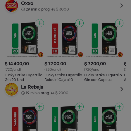
Oxxo
29 min o prog.
$ 3000
•
$ 14.400,00
$ 7.200,00
$ 7.200,00
$ 7
(720/und)
(720/und)
(720/und)
(72
Lucky Strike Cigarrillo
Lucky Strike Cigarrillo
Lucky Strike Cigarrillo
Luck
Gin 20 Und
Daiquiri Caja x10
Gin con Capsula
Ala
La Rebaja
19 min o prog.
$ 2000
•