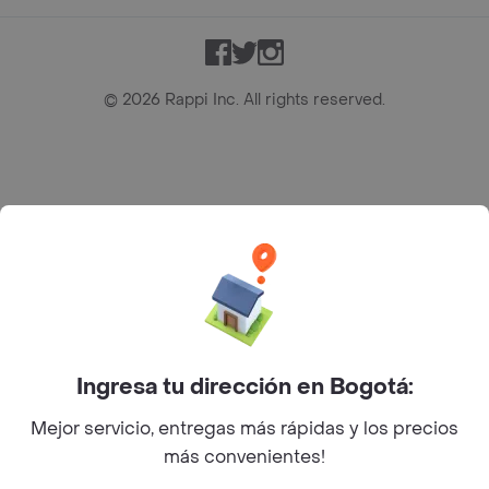
Facebook
Twitter
Instagram
©
2026
Rappi Inc. All rights reserved.
Rappi S.A.S. --- NIT 900.843.898-9 --- Calle 63 # 16A-02
Bogotá D.C. --- notificacionesrappi@rappi.com
Ingresa tu dirección en Bogotá:
Mejor servicio, entregas más rápidas y los precios
más convenientes!