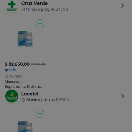
Multiples
Cruz Verde
Componentes
19 min o prog.
$ 1500
•
$ 82.650,00
$ 93.900,00
12%
(2755/und)
Macucaps
Suplemento Dietario
Multiples
Locatel
Componentes
24 min o prog.
$ 3000
•