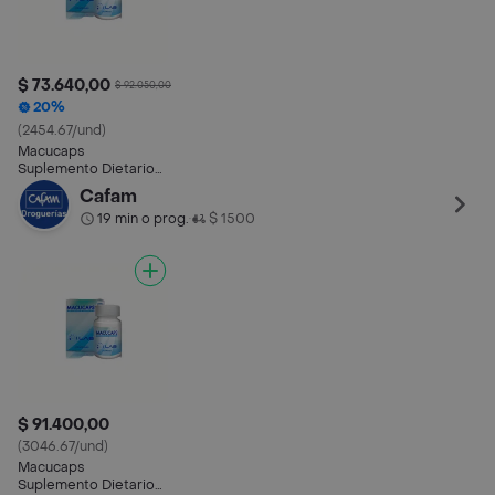
$ 73.640,00
$ 92.050,00
20%
(2454.67/und)
Macucaps
Suplemento Dietario
Multiples
Cafam
Componentes
19 min o prog.
$ 1500
•
$ 91.400,00
(3046.67/und)
Macucaps
Suplemento Dietario