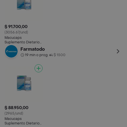
$ 91.700,00
(3056.67/und)
Macucaps
Suplemento Dietario
Multiples
Farmatodo
Componentes
19 min o prog.
$ 1500
•
$ 88.950,00
(2965/und)
Macucaps
Suplemento Dietario