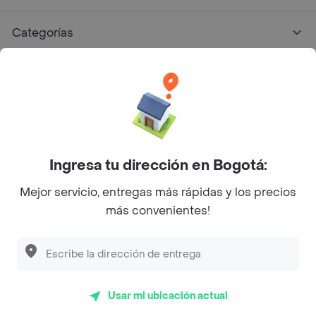
Categorías
Únete a Rappi
Sobre Rappi
Facebook
Twitter
Instagram
Ingresa tu dirección en Bogotá:
Mejor servicio, entregas más rápidas y los precios
©
2026
Rappi Inc. All rights reserved.
más convenientes!
Rappi S.A.S. --- NIT 900.843.898-9 --- Calle 63 # 16A-02
Bogotá D.C. --- notificacionesrappi@rappi.com
Usar mi ubicación actual