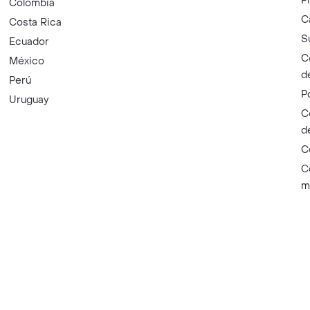
P
Colombia
C
Costa Rica
S
Ecuador
C
México
d
Perú
P
Uruguay
C
d
C
C
m