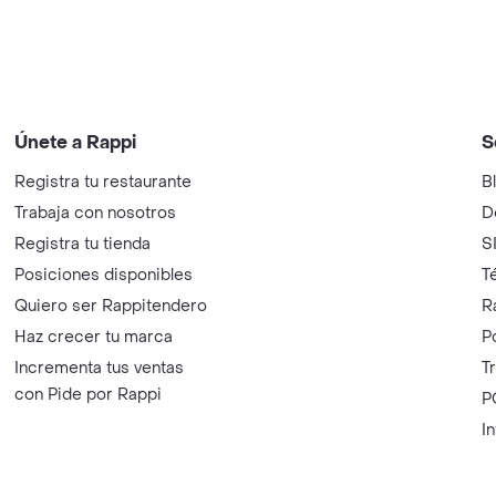
Únete a Rappi
S
Registra tu restaurante
B
Trabaja con nosotros
D
Registra tu tienda
S
Posiciones disponibles
T
Quiero ser Rappitendero
R
Haz crecer tu marca
P
Incrementa tus ventas
T
con Pide por Rappi
P
I