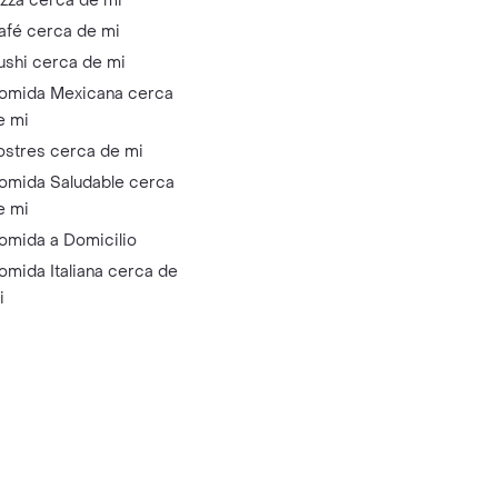
izza cerca de mi
afé cerca de mi
ushi cerca de mi
omida Mexicana cerca
e mi
ostres cerca de mi
omida Saludable cerca
e mi
omida a Domicilio
omida Italiana cerca de
i