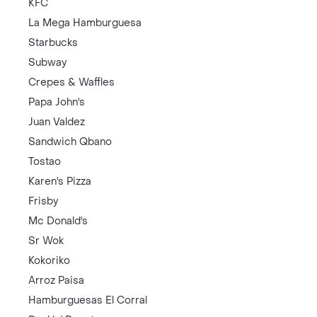
KFC
La Mega Hamburguesa
Starbucks
Subway
Crepes & Waffles
Papa John's
Juan Valdez
Sandwich Qbano
Tostao
Karen's Pizza
Frisby
Mc Donald's
Sr Wok
Kokoriko
Arroz Paisa
Hamburguesas El Corral