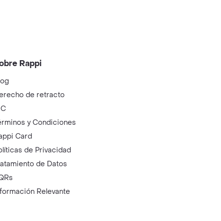
obre Rappi
log
erecho de retracto
IC
érminos y Condiciones
appi Card
olíticas de Privacidad
ratamiento de Datos
QRs
nformación Relevante