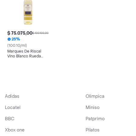
$ 75.075,00
$ 100.100,00
25%
(100.10/ml)
Marques De Riscal
Vino Blanco Rueda
Verdejo
Adidas
Olimpica
Locatel
Miniso
BBC
Patprimo
Xbox one
Pilatos