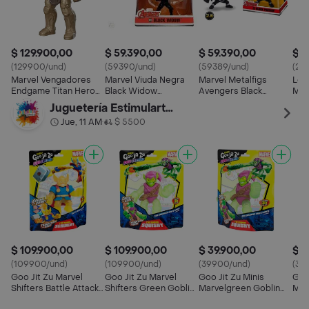
$ 129.900,00
$ 59.390,00
$ 59.390,00
$ 2
(129900/und)
(59390/und)
(59389/und)
(20
Marvel Vengadores
Marvel Viuda Negra
Marvel Metalfigs
Leg
Endgame Titan Hero
Black Widow
Avengers Black
Mil
Thanos
Avengers Metal Die
Panther
Juguetería Estimularte: Avenida Chile
Cast -2.5
Jue, 11 AM
$ 5500
•
$ 109.900,00
$ 109.900,00
$ 39.900,00
$ 3
(109900/und)
(109900/und)
(39900/und)
(39
Goo Jit Zu Marvel
Goo Jit Zu Marvel
Goo Jit Zu Minis
Goo 
Shifters Battle Attack
Shifters Green Goblin
Marvelgreen Goblin
Mar
Thor
Goo Enhanced
Verde Con Morado
Man