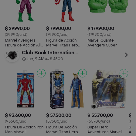
$ 29.990,00
$ 79.900,00
$ 179.900,00
(29990/und)
(79900/und)
(179900/und)
Marvel Avengers
Figura de Acción
Marvel Guante
Figura de Acción All
Marvel Titan Hero
Avengers Super
Star Marvel
Series Capitan
Club Book International
America
Jue, 9 AM
$ 4500
•
$ 93.600,00
$ 57.500,00
$ 55.700,00
$ 8
(93600/und)
(57500/und)
(55700/und)
(82
Figura De Accion Iron
Figura De Acción
Super Hero
Sup
Man Marvell
Marvel Titan Hero
Adventures Marvell
Adv