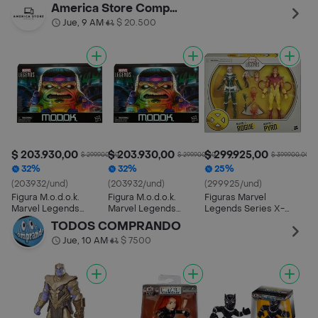
Series Loki
Thanos
Iro
America Store Computer
Jue, 9 AM
$ 20.500
•
$ 203.930,00
$ 203.930,00
$ 299.925,00
$ 299.900,00
$ 299.900,00
$ 399.900,00
32%
32%
25%
(203932/und)
(203932/und)
(299925/und)
Figura M.o.d.o.k.
Figura M.o.d.o.k.
Figuras Marvel
Marvel Legends
Marvel Legends
Legends Series X-
Series
Series
men Marvels Pyro And
TODOS COMPRANDO
(5010993792528)
Rogue
Jue, 10 AM
$ 7500
•
(5010993722129)