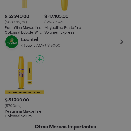
$ 52.940,00
$ 47.405,00
(5882.45/ml)
(5267.23/g)
Pestañina Maybelline
Maybelline Pestañina
Colossal Bubble WTP
Volumen Express
Very Black
Locatel
Jue, 7 AM
$ 3000
•
$ 51.300,00
(5700/ml)
Pestañina Maybelline
Colossal Volum
Express Lavable 8 ml
Otras Marcas Importantes