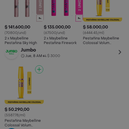
$ 141.600,00
$ 135.000,00
$ 58.000,00
(70800/und)
(67500/und)
(6444.45/ml)
2 x Maybelline
2 x Maybelline
Pestañina Maybelline
Pestañina Sky High
Pestañina Firework
Colossal Volum
Express Lavable 8 ml
Jumbo
Jue, 8 AM
$ 3000
•
$ 50.290,00
(5587.78/ml)
Pestañina Maybelline
Colossal Volum