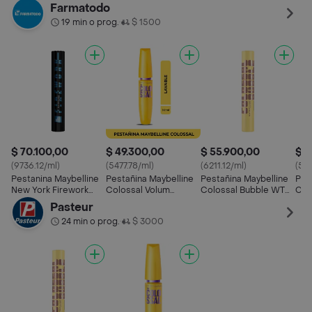
Express Lavable 8 ml
Farmatodo
19 min o prog.
$ 1500
•
$ 70.100,00
$ 49.300,00
$ 55.900,00
$ 5
(9736.12/ml)
(5477.78/ml)
(6211.12/ml)
(55
Pestanina Maybelline
Pestañina Maybelline
Pestañina Maybelline
Pes
New York Firework
Colossal Volum
Colossal Bubble WTP
Col
Electroblack a Prueba
Express Lavable 8 ml
Very Black
Very
Pasteur
de Agua
24 min o prog.
$ 3000
•