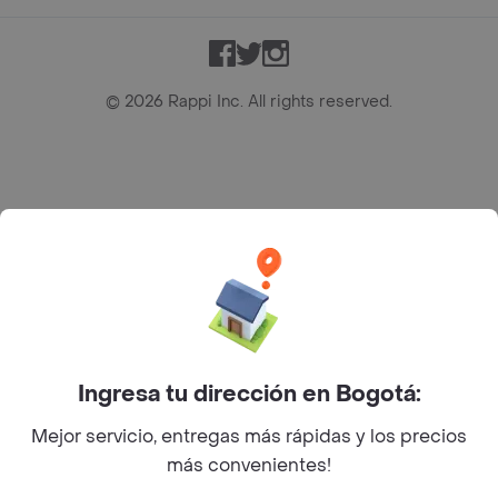
Facebook
Twitter
Instagram
©
2026
Rappi Inc. All rights reserved.
Rappi S.A.S. --- NIT 900.843.898-9 --- Calle 63 # 16A-02
Bogotá D.C. --- notificacionesrappi@rappi.com
Ingresa tu dirección en Bogotá:
Mejor servicio, entregas más rápidas y los precios
más convenientes!