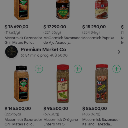
$ 76.690,00
$ 17.290,00
$ 15.290,00
$ 1
(117.63/g)
(224.55/g)
(254.84/g)
(18
Mccormick Sazonador
McCormick Sazonador
Mccormick Paprika
Mcc
Grill Mates Pollo
de Ajo Asado y
Mol
Montreal
Hierbas
Premium Market Co
54 min o prog.
$ 6000
•
$ 145.500,00
$ 95.500,00
$ 85.500,00
(223.16/g)
(677.31/g)
(483.06/g)
Mccormick Sazonador
Mccormick Orégano
Mccormick Sazonador
Grill Mates Pollo
Entero 141 G
Italiano - Mezcla