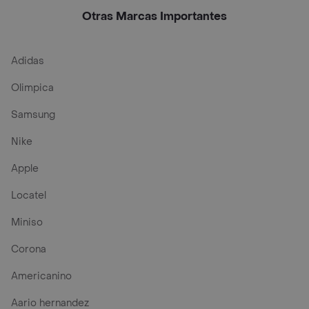
Montreal
Clásica De Especias
177 G
Otras Marcas Importantes
Adidas
Olimpica
Samsung
Nike
Apple
Locatel
Miniso
Corona
Americanino
Aario hernandez