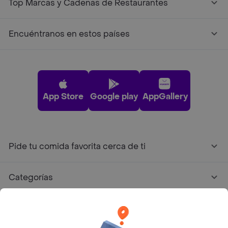
Top Marcas y Cadenas de Restaurantes
Encuéntranos en estos países
App Store
Google play
AppGallery
Pide tu comida favorita cerca de ti
Categorías
Únete a Rappi