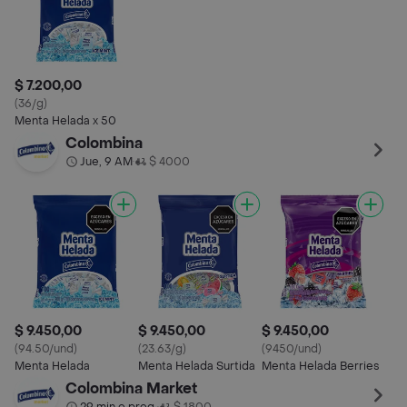
$ 7.200,00
(36/g)
Menta Helada x 50
Colombina
Jue, 9 AM
$ 4000
•
$ 9.450,00
$ 9.450,00
$ 9.450,00
(94.50/und)
(23.63/g)
(9450/und)
Menta Helada
Menta Helada Surtida
Menta Helada Berries
Colombina Market
•