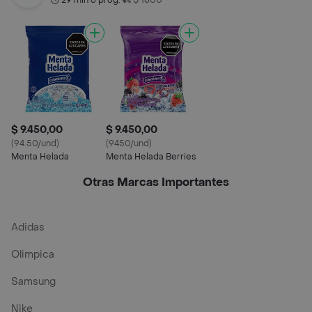
29 min o prog.
$ 1800
$ 9.450,00
$ 9.450,00
(94.50/und)
(9450/und)
Menta Helada
Menta Helada Berries
Otras Marcas Importantes
Adidas
Olimpica
Samsung
Nike