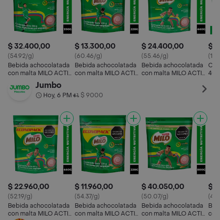
$ 32.400,00
$ 13.300,00
$ 24.400,00
$ 1
(54.92/g)
(60.46/g)
(55.46/g)
(19
Bebida achocolatada
Bebida achocolatada
Bebida achocolatada
Com
con malta MILO ACTIV-
con malta MILO ACTIV-
con malta MILO ACTIV-
40 
GO x 590g
GO x 220g
GO Econopack x 440g
Eco
Jumbo
Hoy, 6 PM
$ 9000
•
$ 22.960,00
$ 11.960,00
$ 40.050,00
$ 7
(52.19/g)
(54.37/g)
(50.07/g)
(47.
Bebida achocolatada
Bebida achocolatada
Bebida achocolatada
Beb
con malta MILO ACTIV-
con malta MILO ACTIV-
con malta MILO ACTIV-
con