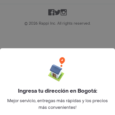
Facebook
Twitter
Instagram
©
2026
Rappi Inc. All rights reserved.
Rappi S.A.S. --- NIT 900.843.898-9 --- Calle 63 # 16A-02
Bogotá D.C. --- notificacionesrappi@rappi.com
Ingresa tu dirección en Bogotá:
Mejor servicio, entregas más rápidas y los precios
más convenientes!