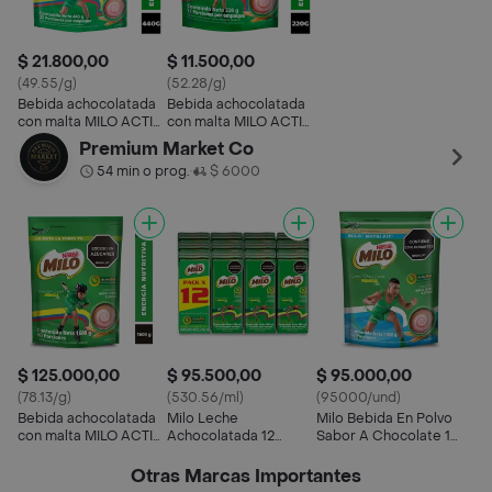
$ 21.800,00
$ 11.500,00
(49.55/g)
(52.28/g)
Bebida achocolatada
Bebida achocolatada
con malta MILO ACTIV-
con malta MILO ACTIV-
GO Econopack x 440g
GO x 220g
Premium Market Co
54 min o prog.
$ 6000
•
$ 125.000,00
$ 95.500,00
$ 95.000,00
(78.13/g)
(530.56/ml)
(95000/und)
Bebida achocolatada
Milo Leche
Milo Bebida En Polvo
con malta MILO ACTIV-
Achocolatada 12
Sabor A Chocolate 1
GO x 1600g
Unidades / 180 Ml
Kg
Otras Marcas Importantes