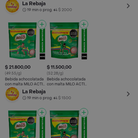
GO Econopack x 440g
GO x 220g
GO x 800g
GO 
La Rebaja
19 min o prog.
$ 2000
•
$ 21.800,00
$ 11.500,00
(49.55/g)
(52.28/g)
Bebida achocolatada
Bebida achocolatada
con malta MILO ACTIV-
con malta MILO ACTIV-
GO Econopack x 440g
GO x 220g
La Rebaja
19 min o prog.
$ 1500
•