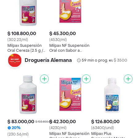
$ 108.800,00
$ 45.300,00
(302.23/ml)
(4530/ml)
Milpax Suspensión
Milpax NF Suspensión
Oral Cereza (2.5 g /
Oral con Sabor a
2.67 g / 1.50 g)
Cereza
Droguería Alemana
59 min o prog.
$ 3500
•
$ 83.000,00
$ 42.300,00
$ 126.800,00
$ 103.800,00
20%
(4230/ml)
(63400/und)
Milpax NF Suspensión
Milpax Plus
(230.56/ml)