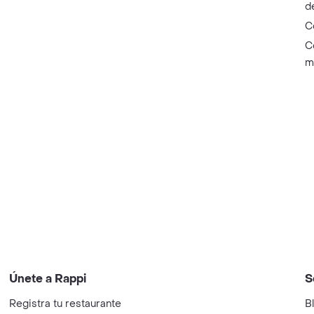
d
C
C
m
Únete a Rappi
S
Registra tu restaurante
B