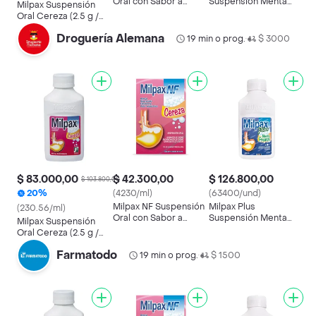
Oral con Sabor a
Suspensión Menta
Milpax Suspensión
Cereza
Fresca
Oral Cereza (2.5 g /
2.67 g / 1.50 g)
Droguería Alemana
19 min o prog.
$ 3000
•
$ 83.000,00
$ 42.300,00
$ 126.800,00
$ 103.800,00
20%
(4230/ml)
(63400/und)
Milpax NF Suspensión
Milpax Plus
(230.56/ml)
Oral con Sabor a
Suspensión Menta
Milpax Suspensión
Cereza
Fresca
Oral Cereza (2.5 g /
2.67 g / 1.50 g)
Farmatodo
19 min o prog.
$ 1500
•