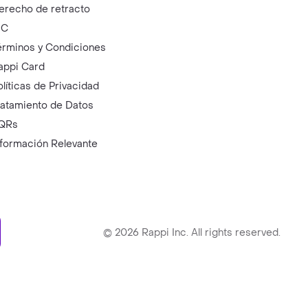
erecho de retracto
IC
érminos y Condiciones
appi Card
olíticas de Privacidad
ratamiento de Datos
QRs
nformación Relevante
ry
©
2026
Rappi Inc. All rights reserved.