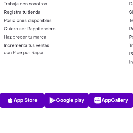
Trabaja con nosotros
D
Registra tu tienda
S
Posiciones disponibles
T
Quiero ser Rappitendero
R
Haz crecer tu marca
P
Incrementa tus ventas
T
con Pide por Rappi
P
I
App Store
Play Store
AppGalle
App Store
Google play
AppGallery