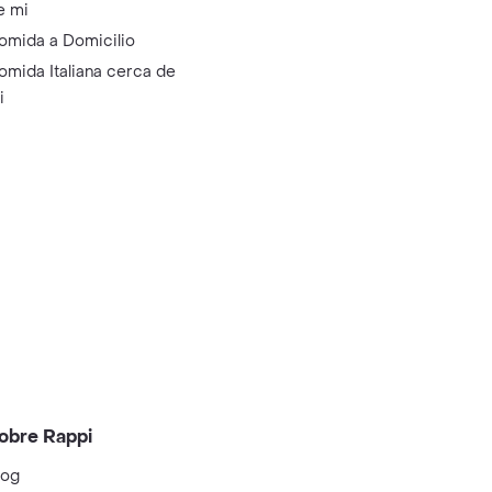
e mi
omida a Domicilio
omida Italiana cerca de
i
obre Rappi
log