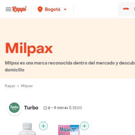
Bogotá
Milpax
Milpax es una marca reconocida dentro del mercado y descubr
domicilio
Rappi
Milpax
Turbo
6 - 9 min
$ 3500
•