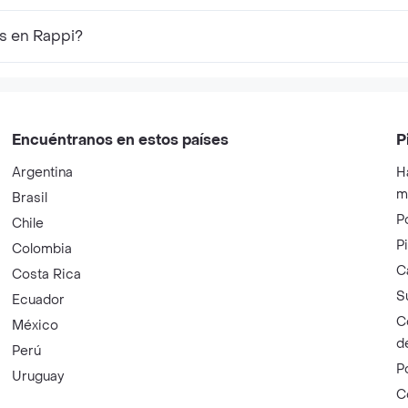
s en Rappi?
Encuéntranos en estos países
P
Argentina
H
m
Brasil
P
Chile
P
Colombia
C
Costa Rica
S
Ecuador
C
México
d
Perú
P
Uruguay
C