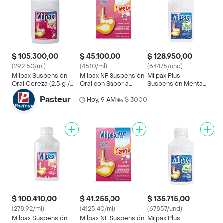
$ 105.300,00
$ 45.100,00
$ 128.950,00
(292.50/ml)
(4510/ml)
(64475/und)
Milpax Suspensión
Milpax NF Suspensión
Milpax Plus
Oral Cereza (2.5 g /
Oral con Sabor a
Suspensión Menta
2.67 g / 1.50 g)
Cereza
Fresca
Pasteur
Hoy, 9 AM
$ 3000
•
$ 100.410,00
$ 41.255,00
$ 135.715,00
(278.92/ml)
(4125.40/ml)
(67857/und)
Milpax Suspensión
Milpax NF Suspensión
Milpax Plus