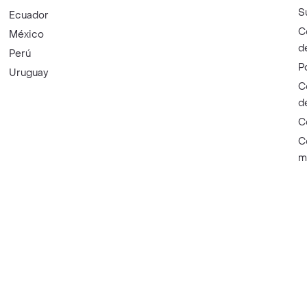
S
Ecuador
C
México
d
Perú
P
Uruguay
C
d
C
C
m