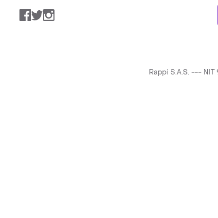
Facebook
Twitter
Instagram
Rappi S.A.S. --- NI