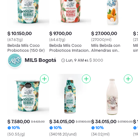
$ 10.150,00
$ 9.700,00
$ 27.000,00
$ 
(67.67/g)
(64.67/g)
(27000/ml)
(2
Bebida Mils Coco
Bebida Mils Coco
Mils Bebida con
Mi
Probioticos (150 Gr)
Probioticos Imitacion
Almendras sin
si
(150 Gr)
Endulzante
MILS Bogotá
Lun, 9 AM
$ 3000
•
$ 7.580,00
$ 34.015,00
$ 34.015,00
$ 
$ 8.425,00
$ 37.800,00
$ 37.800,00
10%
10%
10%
(50.55/g)
(34018.20/und)
(34.02/ml)
(1