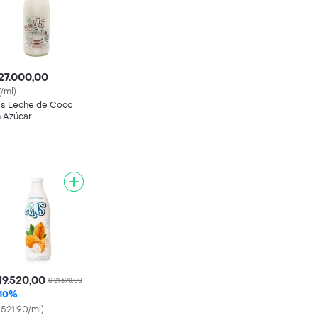
27.000,00
7/ml)
ls Leche de Coco
n Azúcar
19.520,00
$ 21.690,00
10%
9521.90/ml)