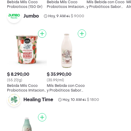
Bebida Mils Coco
Bebida Mils Coco
Mils Bebida con Coco
Mi
Probioticos (150 Gr)
Probioticos Imitacion
y Probióticos Sabor
Al
(1000 Gr)
Natural
En
Jumbo
Hoy, 9 AM
$ 9000
•
$ 8.290,00
$ 35.990,00
(55.27/g)
(35.99/ml)
Bebida Mils Coco
Mils Bebida con Coco
Probioticos Imitacion
y Probióticos Sabor
(150 Gr)
Natural
Healing Time
Hoy, 10 AM
$ 1800
•