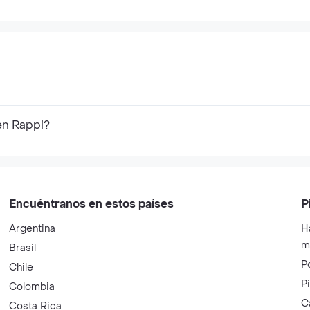
en Rappi?
Encuéntranos en estos países
P
Argentina
H
m
Brasil
P
Chile
P
Colombia
C
Costa Rica