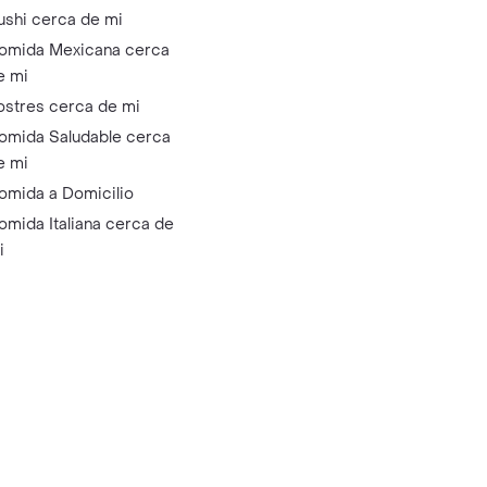
ushi cerca de mi
omida Mexicana cerca
e mi
ostres cerca de mi
omida Saludable cerca
e mi
omida a Domicilio
omida Italiana cerca de
i