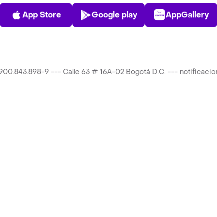
App Store
Play Store
AppGalle
App Store
Google play
AppGallery
T 900.843.898-9 --- Calle 63 # 16A-02 Bogotá D.C. --- notificac