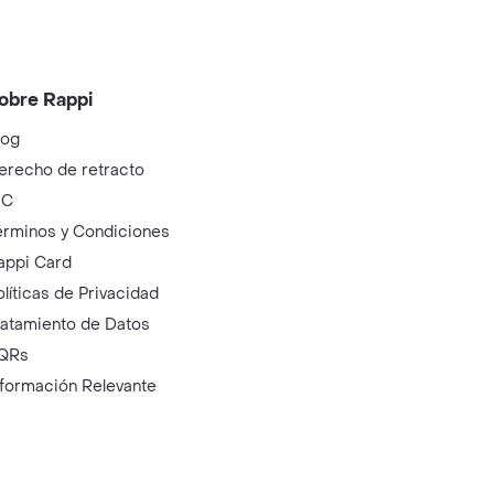
obre Rappi
log
erecho de retracto
IC
érminos y Condiciones
appi Card
olíticas de Privacidad
ratamiento de Datos
QRs
nformación Relevante