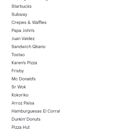
Starbucks
Subway
Crepes & Waffles
Papa John's
Juan Valdez
Sandwich Qbano
Tostao
Karen's Pizza
Frisby
Mc Donald's
Sr Wok
Kokoriko
Arroz Paisa
Hamburguesas El Corral
Dunkin' Donuts
Pizza Hut