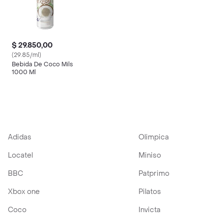
$ 29.850,00
(29.85/ml)
Bebida De Coco Mils
1000 Ml
Adidas
Olimpica
Locatel
Miniso
BBC
Patprimo
Xbox one
Pilatos
Coco
Invicta