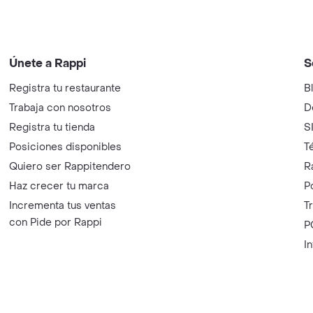
Únete a Rappi
S
Registra tu restaurante
B
Trabaja con nosotros
D
Registra tu tienda
S
Posiciones disponibles
T
Quiero ser Rappitendero
R
Haz crecer tu marca
P
Incrementa tus ventas
T
con Pide por Rappi
P
I