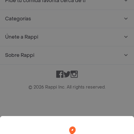
Pide tu comida favorita cerca de ti
Categorías
Únete a Rappi
Sobre Rappi
Facebook
Twitter
Instagram
©
2026
Rappi Inc. All rights reserved.
Rappi S.A.S. --- NIT 900.843.898-9 --- Calle 63 # 16A-02
Bogotá D.C. --- notificacionesrappi@rappi.com