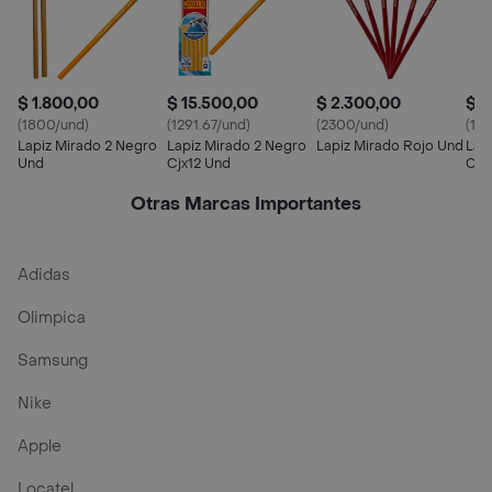
$ 1.800,00
$ 15.500,00
$ 2.300,00
$ 2
(1800/und)
(1291.67/und)
(2300/und)
(18
Lapiz Mirado 2 Negro
Lapiz Mirado 2 Negro
Lapiz Mirado Rojo Und
Lap
Und
Cjx12 Und
Cjx
Otras Marcas Importantes
Adidas
Olimpica
Samsung
Nike
Apple
Locatel