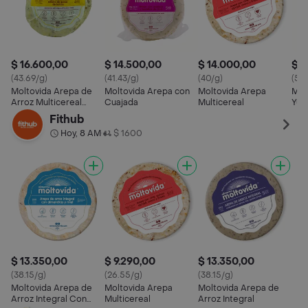
$ 16.600,00
$ 14.500,00
$ 14.000,00
$ 1
(43.69/g)
(41.43/g)
(40/g)
(50
Moltovida Arepa de
Moltovida Arepa con
Moltovida Arepa
Mol
Arroz Multicereal
Cuajada
Multicereal
Yuc
Queso Bufala
Que
Fithub
Hoy, 8 AM
$ 1600
•
$ 13.350,00
$ 9.290,00
$ 13.350,00
(38.15/g)
(26.55/g)
(38.15/g)
Moltovida Arepa de
Moltovida Arepa
Moltovida Arepa de
Arroz Integral Con
Multicereal
Arroz Integral