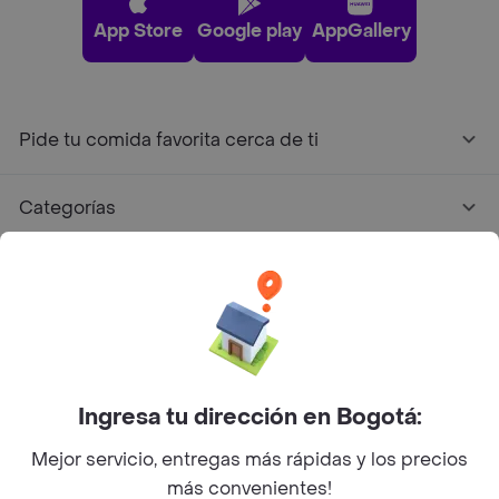
App Store
Google play
AppGallery
Pide tu comida favorita cerca de ti
Categorías
Únete a Rappi
Sobre Rappi
Facebook
Twitter
Instagram
Ingresa tu dirección en Bogotá:
Mejor servicio, entregas más rápidas y los precios
©
2026
Rappi Inc. All rights reserved.
más convenientes!