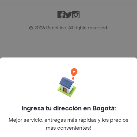
Facebook
Twitter
Instagram
©
2026
Rappi Inc. All rights reserved.
Rappi S.A.S. --- NIT 900.843.898-9 --- Calle 63 # 16A-02
Bogotá D.C. --- notificacionesrappi@rappi.com
Ingresa tu dirección en Bogotá:
Mejor servicio, entregas más rápidas y los precios
más convenientes!