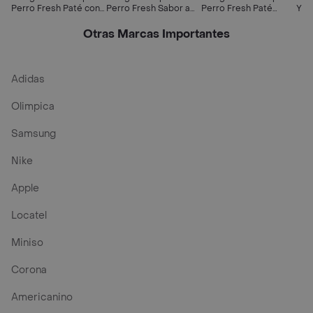
Perro Fresh Paté con
Perro Fresh Sabor a
Perro Fresh Paté
Y A
Bocconcini Pato con
Pollo con Verduras
Salmon
Verduras
Otras Marcas Importantes
Adidas
Olimpica
Samsung
Nike
Apple
Locatel
Miniso
Corona
Americanino