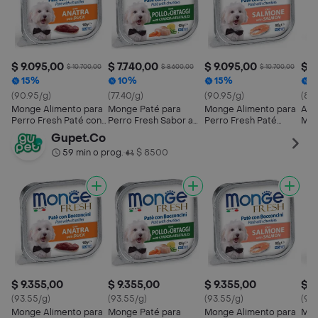
$ 9.095,00
$ 7.740,00
$ 9.095,00
$ 8
$ 10.700,00
$ 8.600,00
$ 10.700,00
15%
10%
15%
1
(90.95/g)
(77.40/g)
(90.95/g)
(84.
Monge Alimento para
Monge Paté para
Monge Alimento para
Ali
Perro Fresh Paté con
Perro Fresh Sabor a
Perro Fresh Paté
Mon
Bocconcini Pato con
Pollo con Verduras
Salmon
Boc
Gupet.Co
Verduras
Per
59 min o prog.
$ 8500
•
$ 9.355,00
$ 9.355,00
$ 9.355,00
$ 9
(93.55/g)
(93.55/g)
(93.55/g)
(90
Monge Alimento para
Monge Paté para
Monge Alimento para
Mon