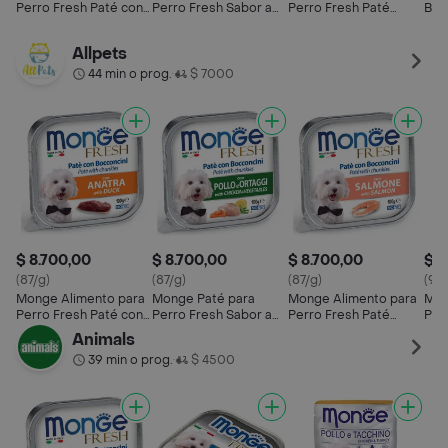
Perro Fresh Paté con
Perro Fresh Sabor a
Perro Fresh Paté
Ban
Bocconcini Pato con
Pollo con Verduras
Salmon
100
Verduras
Allpets
44 min o prog.
$ 7000
•
$ 8.700,00
$ 8.700,00
$ 8.700,00
$ 9
(87/g)
(87/g)
(87/g)
(90
Monge Alimento para
Monge Paté para
Monge Alimento para
Mon
Perro Fresh Paté con
Perro Fresh Sabor a
Perro Fresh Paté
Pin
Bocconcini Pato con
Pollo con Verduras
Salmon
Animals
Verduras
39 min o prog.
$ 4500
•