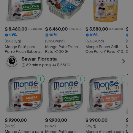
$ 8.460,00
$ 8.460,00
$ 5.580,00
$ 5
$ 9.400,00
$ 9.400,00
$ 6.200,00
10%
10%
10%
1
(84.60/g)
(8460/und)
(5.58/und)
(55
Monge Paté para
Monge Pate Fresh
Monge Pouch Grill
Mong
Perro Fresh Sabor a
Pato X100 Gr
Con Pollo Y Pavo X100
Cer
Pollo con Verduras
Gr
Sawar Floresta
69 min o prog.
$ 5500
•
$ 9.900,00
$ 9.900,00
$ 9.900,00
$ 9
(99/g)
(99/g)
(99/g)
(96
Monge Alimento para
Monge Paté para
Monge Alimento para
Mon