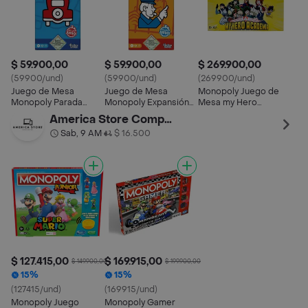
$ 59.900,00
$ 59.900,00
$ 269.900,00
(59900/und)
(59900/und)
(269900/und)
Juego de Mesa
Juego de Mesa
Monopoly Juego de
Monopoly Parada
Monopoly Expansión
Mesa my Hero
Libre Gran Premio
Ve a La Cárcel Hasbro
Academia Español
America Store Computer
Hasbro Gaming
Gaming
Sab, 9 AM
$ 16.500
•
$ 127.415,00
$ 169.915,00
$ 149.900,00
$ 199.900,00
15%
15%
(127415/und)
(169915/und)
Monopoly Juego
Monopoly Gamer