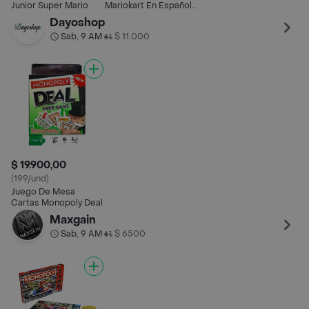
Junior Super Mario
Mariokart En Español
Hasbro
Dayoshop
(630509701100)
Sab, 9 AM
$ 11.000
•
$ 19.900,00
(199/und)
Juego De Mesa
Cartas Monopoly Deal
Maxgain
Sab, 9 AM
$ 6500
•