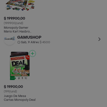
$ 199.900,00
(199900/und)
Monopoly Gamer
Mario Kart Hasbro
Juego De Mesa En
GAMUSHOP
Español
Sab, 9 AM
$ 4500
•
$ 19.900,00
(199/und)
Juego De Mesa
Cartas Monopoly Deal