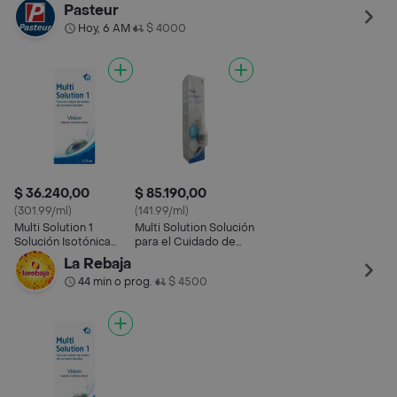
Estéril
Lentes
Pasteur
Hoy, 6 AM
$ 4000
•
$ 36.240,00
$ 85.190,00
(301.99/ml)
(141.99/ml)
Multi Solution 1
Multi Solution Solución
Solución Isotónica
para el Cuidado de
Estéril
Lentes
La Rebaja
44 min o prog.
$ 4500
•