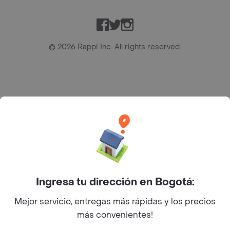
Facebook
Twitter
Instagram
©
2026
Rappi Inc. All rights reserved.
Rappi S.A.S. --- NIT 900.843.898-9 --- Calle 63 # 16A-02
Bogotá D.C. --- notificacionesrappi@rappi.com
Ingresa tu dirección en Bogotá:
Mejor servicio, entregas más rápidas y los precios
más convenientes!