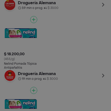
Bebé
Caléndula
Droguería Alemana
59 min o prog.
$ 3500
•
$ 18.200,00
(455/g)
Nelind Pomada Tópica
Antipañalitis
Droguería Alemana
19 min o prog.
$ 3000
•