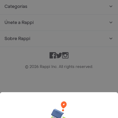
Categorías
Únete a Rappi
Sobre Rappi
Facebook
Twitter
Instagram
©
2026
Rappi Inc. All rights reserved.
Rappi S.A.S. --- NIT 900.843.898-9 --- Calle 63 # 16A-02
Bogotá D.C. --- notificacionesrappi@rappi.com