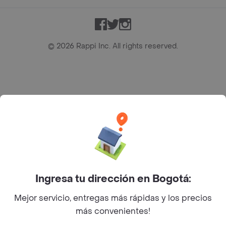
Facebook
Twitter
Instagram
©
2026
Rappi Inc. All rights reserved.
Rappi S.A.S. --- NIT 900.843.898-9 --- Calle 63 # 16A-02
Bogotá D.C. --- notificacionesrappi@rappi.com
Ingresa tu dirección en Bogotá:
Mejor servicio, entregas más rápidas y los precios
más convenientes!