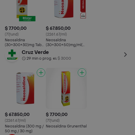
$ 7.700,00
$ 67.850,00
(77/und)
(2261.67/ml)
Neosaldina
Neosaldina
(30+300+30)mg Tab
(30+300+50)mg/ml(3+30+5)%
Rec Blister X 4
Sol Oral Frasco X 30ml
Cruz Verde
29 min o prog.
$ 3000
•
$ 67.850,00
$ 7.700,00
(2261.67/ml)
(77/und)
Neosaldina (300 mg /
Neosaldina Grunenthal
50 mg / 30 mg)