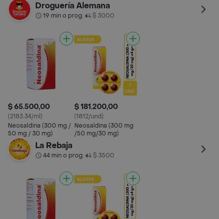
Droguería Alemana
19 min o prog.
$ 3000
•
$ 65.500,00
$ 181.200,00
(2183.34/ml)
(1812/und)
Neosaldina (300 mg /
Neosaldina (300 mg
50 mg / 30 mg)
/50 mg/30 mg)
La Rebaja
44 min o prog.
$ 3500
•