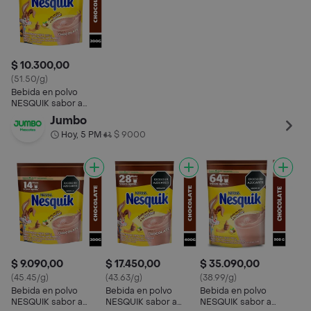
$ 10.300,00
(51.50/g)
Bebida en polvo
NESQUIK sabor a
chocolate x 200g
Jumbo
Hoy, 5 PM
$ 9000
•
$ 9.090,00
$ 17.450,00
$ 35.090,00
(45.45/g)
(43.63/g)
(38.99/g)
Bebida en polvo
Bebida en polvo
Bebida en polvo
NESQUIK sabor a
NESQUIK sabor a
NESQUIK sabor a