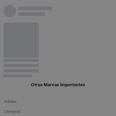
chocolate x 200g
chocolate x 400g
chocolate x 900g
Otras Marcas Importantes
Adidas
Olimpica