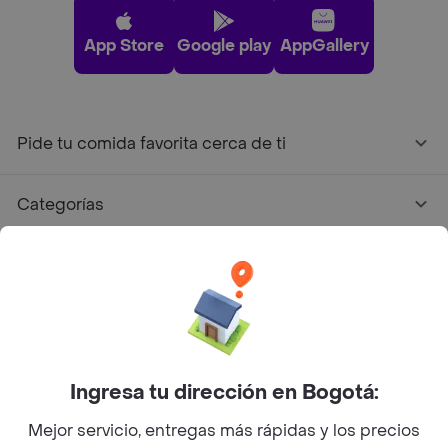
App Store
Google play
AppGallery
Pide tu comida favorita cerca de ti
Categorías
Únete a Rappi
Sobre Rappi
Facebook
Twitter
Instagram
Ingresa tu dirección en Bogotá:
Mejor servicio, entregas más rápidas y los precios
©
2026
Rappi Inc. All rights reserved.