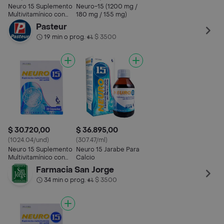
Neuro 15 Suplemento
Neuro-15 (1200 mg /
Multivitamínico con
180 mg / 155 mg)
Calcio en Cápsulas
Pasteur
19 min o prog.
$ 3500
•
$ 30.720,00
$ 36.895,00
(1024.04/und)
(307.47/ml)
Neuro 15 Suplemento
Neuro 15 Jarabe Para
Multivitamínico con
Calcio
Calcio
Farmacia San Jorge
34 min o prog.
$ 3500
•