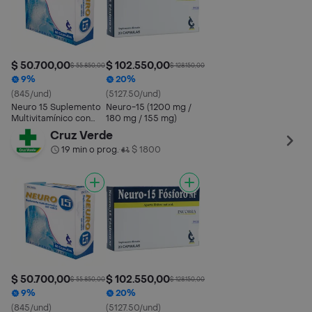
$ 50.700,00
$ 102.550,00
$ 55.850,00
$ 128.150,00
9%
20%
(845/und)
(5127.50/und)
Neuro 15 Suplemento
Neuro-15 (1200 mg /
Multivitamínico con
180 mg / 155 mg)
Calcio en Cápsulas
Cruz Verde
19 min o prog.
$ 1800
•
$ 50.700,00
$ 102.550,00
$ 55.850,00
$ 128.150,00
9%
20%
(845/und)
(5127.50/und)