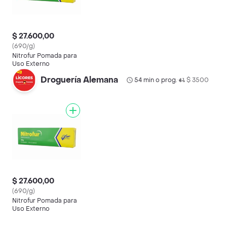
$ 27.600,00
(690/g)
Nitrofur Pomada para
Uso Externo
Droguería Alemana
54 min o prog.
$ 3500
•
$ 27.600,00
(690/g)
Nitrofur Pomada para
Uso Externo