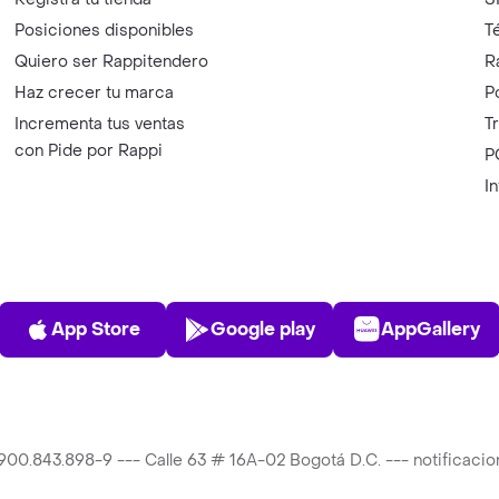
Posiciones disponibles
T
Quiero ser Rappitendero
R
Haz crecer tu marca
P
Incrementa tus ventas
T
con Pide por Rappi
P
I
App Store
Play Store
AppGalle
App Store
Google play
AppGallery
T 900.843.898-9 --- Calle 63 # 16A-02 Bogotá D.C. --- notificac