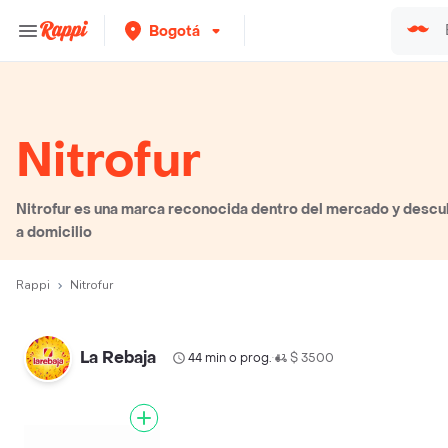
Bogotá
Nitrofur
Nitrofur es una marca reconocida dentro del mercado y descub
a domicilio
Rappi
Nitrofur
La Rebaja
44 min o prog.
$ 3500
•