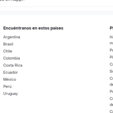
Encuéntranos en estos países
P
Argentina
H
m
Brasil
P
Chile
P
Colombia
C
Costa Rica
S
Ecuador
C
México
d
Perú
P
Uruguay
C
d
C