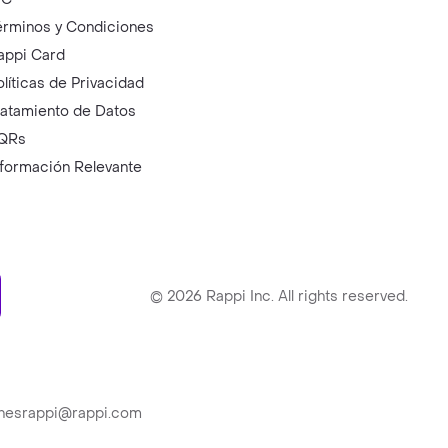
érminos y Condiciones
appi Card
olíticas de Privacidad
ratamiento de Datos
QRs
nformación Relevante
ry
©
2026
Rappi Inc. All rights reserved.
ionesrappi@rappi.com