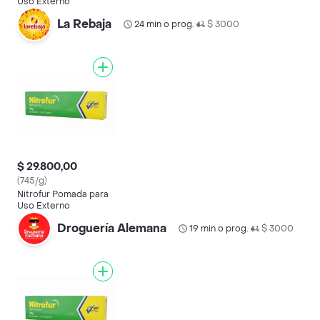
Uso Externo
La Rebaja
24 min o prog.
$ 3000
•
$ 29.800,00
(745/g)
Nitrofur Pomada para
Uso Externo
Droguería Alemana
19 min o prog.
$ 3000
•