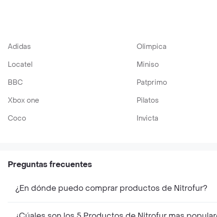
Adidas
Olimpica
Locatel
Miniso
BBC
Patprimo
Xbox one
Pilatos
Coco
Invicta
Preguntas frecuentes
¿En dónde puedo comprar productos de Nitrofur?
¿Cúales son los 5 Productos de Nitrofur mas popula