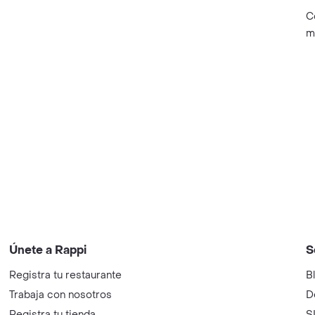
C
m
Únete a Rappi
S
Registra tu restaurante
B
Trabaja con nosotros
D
Registra tu tienda
S