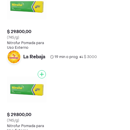
$ 29.800,00
(745/g)
Nitrofur Pomada para
Uso Externo
La Rebaja
19 min o prog.
$ 3000
•
$ 29.800,00
(745/g)
Nitrofur Pomada para