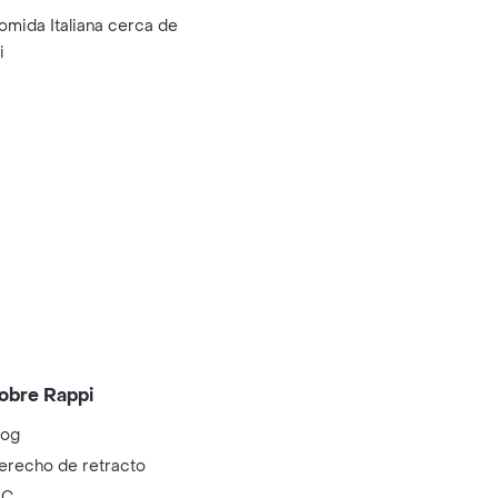
omida Italiana cerca de
i
obre Rappi
log
erecho de retracto
IC